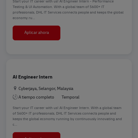
Start your IT career with us! AI Engineer Intern - Performance
Testing & UI Automation. With a global team of 5600+ IT
professionals, DHL IT Services connects people and keeps the global
economy ru...
AI Engineer Intern - Performance Testing & UI 
Aplicar ahora
AI Engineer Intern
Ubicación
Cyberjaya, Selangor, Malaysia
A tiempo completo
Temporal
Start your IT career with us! AI Engineer Intern. With a global team
of 5600+ IT professionals, DHL IT Services connects people and
keeps the global economy running by continuously innovating and
c...