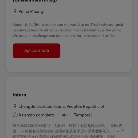
Ubicación
Pulau Pinang
About Us. At DHL, people mean the world to us. That’s why our goal
has always been to attract and retain the best talent over the world.
We provide challenge and opportunity for personal and profes...
Internship / Graduate Trainee Applications (Unive
Aplicar ahora
Intern
Ubicación
Chengdu, Sichuan, China, People's Republic of
A tiempo completo
40
Temporal
属于成都GSC OMS部门，无轮班，只有行政朝九晚六班次。. 职位描
述： -- 根据各分站提供的运输单据及要求进行系统数据录入； . -- 严
格遵守标准操作流程和KPI的要求以保证录入数据的准确，及时； . --