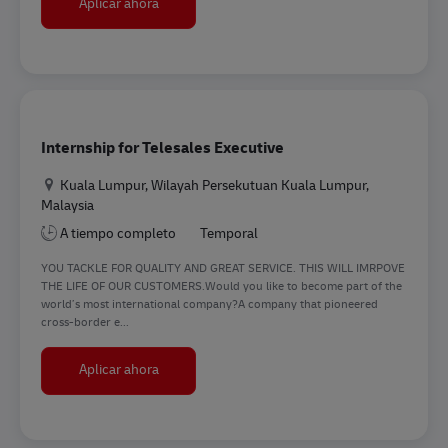
AI Engineer Intern
Aplicar ahora
Internship for Telesales Executive
Ubicación
Kuala Lumpur, Wilayah Persekutuan Kuala Lumpur,
Malaysia
A tiempo completo
Temporal
YOU TACKLE FOR QUALITY AND GREAT SERVICE. THIS WILL IMRPOVE
THE LIFE OF OUR CUSTOMERS.Would you like to become part of the
world’s most international company?A company that pioneered
cross-border e...
Internship for Telesales Executive
Aplicar ahora