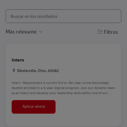
Buscar en la lista siguiente
the results are updated
Filtros
Intern
Ubicación
Westerville, Ohio, 43082
Intern -Requirement a current 3rd or 4th-year university/college
student enrolled in a 4-year degree program. Join our dynamic team
as an Intern and develop your leadership skills within one of our...
Intern
Aplicar ahora