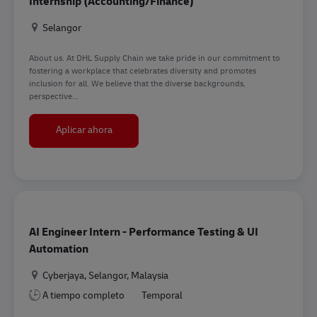
Internship (Accounting/Finance)
Ubicación
Selangor
About us. At DHL Supply Chain we take pride in our commitment to
fostering a workplace that celebrates diversity and promotes
inclusion for all. We believe that the diverse backgrounds,
perspective...
Internship (Accounting/Finance)
Aplicar ahora
AI Engineer Intern - Performance Testing & UI
Automation
Ubicación
Cyberjaya, Selangor, Malaysia
A tiempo completo
Temporal