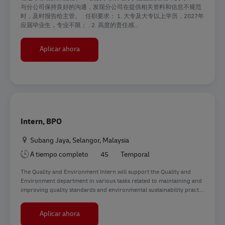
与分公司保持良好的沟通，发现分公司在提供相关资料和信息不规范
时，及时报告给主管。 . 任职要求： 1. 大专及大专以上学历，2027年
应届毕业生，专业不限； . 2. 高度的责任感...
Intern
Aplicar ahora
Intern, BPO
Ubicación
Subang Jaya, Selangor, Malaysia
A tiempo completo
45
Temporal
The Quality and Environment Intern will support the Quality and
Environment department in various tasks related to maintaining and
improving quality standards and environmental sustainability pract...
Intern, BPO
Aplicar ahora