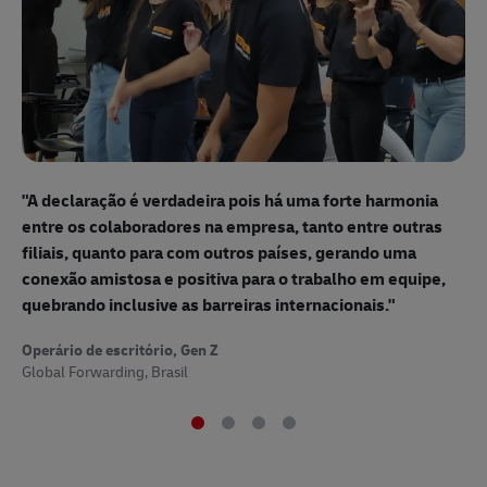
"T
re
"A declaração é verdadeira pois há uma forte harmonia
me
entre os colaboradores na empresa, tanto entre outras
po
filiais, quanto para com outros países, gerando uma
ma
conexão amistosa e positiva para o trabalho em equipe,
me
quebrando inclusive as barreiras internacionais."
Ope
Operário de escritório, Gen Z
Sup
Global Forwarding, Brasil