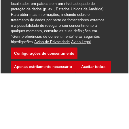
localizados em países sem um nível adequado de
proteção de dados (p. ex., Estados Unidos da América).
Para obter mais informações, incluindo sobre o
tratamento de dados por parte de fornecedores externos
e a possibilidade de revogar o seu consentimento a
qualquer momento, consulte as suas definições em
"Gerir preferências de consentimento" e as seguintes
hiperligações
Aviso de Privacidade
Aviso Legal
Configurações de consentimento
Apenas estritamente necessário
Aceitar todos