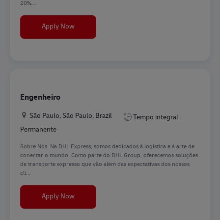
20%....
Director Technical Design & Development
Apply Now
Engenheiro
Location
São Paulo, São Paulo, Brazil
Tempo integral
Permanente
Sobre Nós. Na DHL Express, somos dedicados à logística e à arte de
conectar o mundo. Como parte do DHL Group, oferecemos soluções
de transporte expresso que vão além das expectativas dos nossos
cli...
Engenheiro
Apply Now