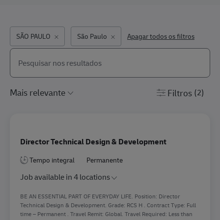
SÃO PAULO
São Paulo
Apagar todos os filtros
Pesquisar na lista abaixo
the results are updated
Filtros
(2)
Director Technical Design & Development
Tempo integral
Permanente
Job available in 4 locations
BE AN ESSENTIAL PART OF EVERYDAY LIFE. Position: Director
Technical Design & Development. Grade: RCS H . Contract Type: Full
time – Permanent . Travel Remit: Global. Travel Required: Less than