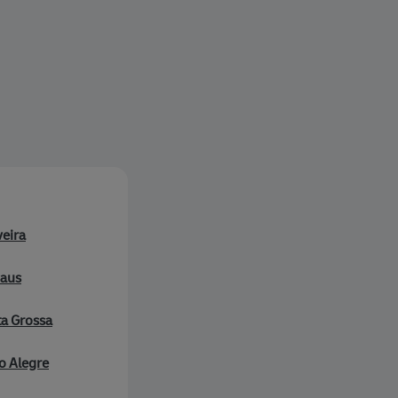
eira
aus
a Grossa
o Alegre