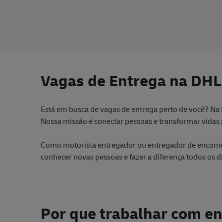
Empregos
Finanças e controladoria
(
29
)
Empreg
Freight Transportations and Aviation
(
242
)
Empregos
Gestão imobiliária e de instalação
(
45
)
Empregos
Gestão imobiliária e predial
(
7
)
Vagas de Entrega na DHL
Emprego
Manuseio de depósito e embalagem
(
275
)
Empregos
Marketing
(
10
)
Está em busca de vagas de entrega perto de você? Na
Nossa missão é conectar pessoas e transformar vidas p
Empregos
Não especificado
(
305
)
Empregos
Operações
(
6455
)
Como motorista entregador ou entregador de encomen
conhecer novas pessoas e fazer a diferença todos os d
Empregos
Recursos humanos
(
115
)
Empregos
Seguros e riscos
(
9
)
Empregos
TI
(
276
)
Por que trabalhar com e
Empregos