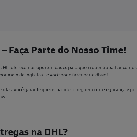
os
 – Faça Parte do Nosso Time!
s
 DHL, oferecemos oportunidades para quem quer trabalhar como e
or meio da logística - e você pode fazer parte disso!
das, você garante que os pacotes cheguem com segurança e pont
ias.
ntregas na DHL?