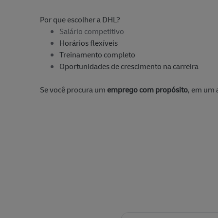
Transporte de carga e aviação
(
204
)
Empre
Por que escolher a DHL?
Vendas e desenvolvimento de negócios
(
14
)
Salário competitivo
Entregas
(
0
)
Horários flexíveis
Treinamento completo
Oportunidades de crescimento na carreira
Se você procura um
emprego com propósito
, em um 