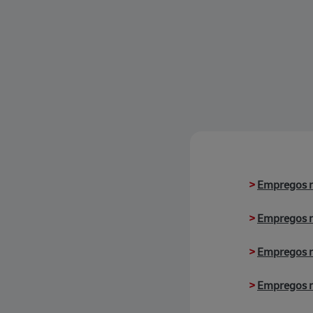
>
Empregos 
>
Empregos n
>
Empregos 
>
Empregos n