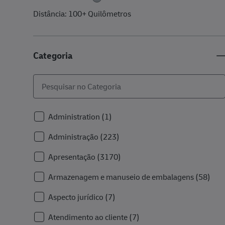
Distância:
100+
Quilômetros
Categoria
Trabalho
Administration
(
1
)
Empregos
Administração
(
223
)
Empregos
Apresentação
(
3170
)
Emp
Armazenagem e manuseio de embalagens
(
58
)
Empregos
Aspecto jurídico
(
7
)
Empregos
Atendimento ao cliente
(
7
)