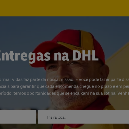
Skip to main content
Skip to main content
Entregas na DHL
rmar vidas faz parte da nossa missão. E você pode fazer parte dis
ciais para garantir que cada encomenda chegue no prazo e em per
ríodo, temos oportunidades que se encaixam na sua rotina. Venha 
Enter Location