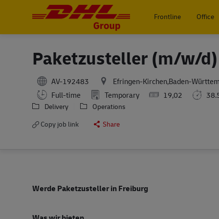
Frontline
Office
-
Paketzusteller (m/w/d)
AV-192483
Efringen-Kirchen,Baden-Württe
Full-time
Temporary
19,02
38.
Delivery
Operations
Copy job link
Share
Werde Paketzusteller in Freiburg
Was wir bieten