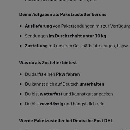
Deine Aufgaben als Paketzusteller bei uns
Auslieferung
von Paketsendungen mit zur Verfügung 
Sendungen
im Durchschnitt unter 10 kg
Zustellung
mit unseren Geschäftsfahrzeugen, bspw. 
Was du als Zusteller bietest
Du darfst einen
Pkw fahren
Du kannst dich auf Deutsch
unterhalten
Du bist
wetterfest
und kannst gut anpacken
Du bist
zuverlässig
und hängst dich rein
Werde Paketzusteller bei Deutsche Post DHL