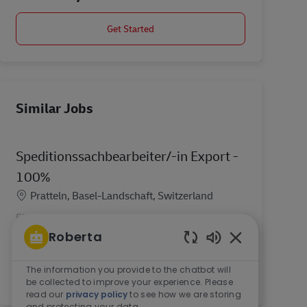
Get Started
Similar Jobs
Speditionssachbearbeiter/-in Export -
100%
Location
Pratteln, Basel-Landschaft, Switzerland
Flexibel, individuell, erstklassig? Genau wie Sie?
DHL Freight bietet nationale und internationale
Roberta
Transportlösungen für Stückgutsendungen, Teil-
Enabled Chatbo
und Komplettladungen in Europa. Wir bewegen
The information you provide to the chatbot will
Güter a...
be collected to improve your experience. Please
read our
privacy policy
to see how we are storing
and protecting your data.