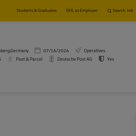
Skip to main content
Students & Graduates
DHL as Employer
Search Job
Posted Date
mberg,Germany
07/16/2026
Operatives
5
Post & Parcel
Deutsche Post AG
Yes