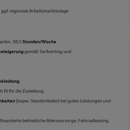
 ggf. regionale Arbeitsmarktzulage
tarten, 38,5
Stunden/Woche
tssteigerung
gemäß Tarifvertrag und
skleidung
 fit für die Zustellung
hkeiten
(bspw. Standortleiter) bei guten Leistungen und
finanzierte betriebliche Altersvorsorge, Fahrradleasing,