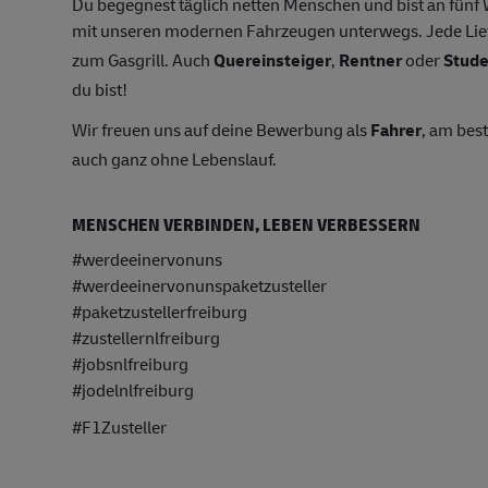
Du begegnest täglich netten Menschen und bist an fün
mit unseren modernen Fahrzeugen unterwegs. Jede Lie
zum Gasgrill. Auch
Quereinsteiger
,
Rentner
oder
Stud
du bist!
Wir freuen uns auf deine Bewerbung als
Fahrer
, am bes
auch ganz ohne Lebenslauf.
MENSCHEN VERBINDEN, LEBEN VERBESSERN
#werdeeinervonuns
#werdeeinervonunspaketzusteller
#paketzustellerfreiburg
#zustellernlfreiburg
#jobsnlfreiburg
#
jodelnlfreiburg
#F1Zusteller