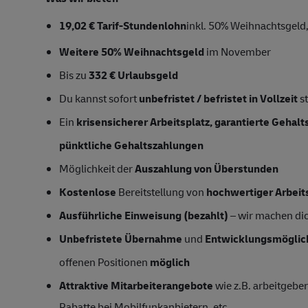
19,02
€ Tarif-Stundenlohn
inkl. 50% Weihnachtsgeld,
Weitere 50% Weihnachtsgeld
im November
Bis zu
332 € Urlaubsgeld
Du kannst sofort
unbefristet / befristet in Vollzeit
s
Ein
krisensicherer Arbeitsplatz, garantierte Gehal
pünktliche Gehaltszahlungen
Möglichkeit der
Auszahlung von Überstunden
Kostenlose
Bereitstellung von
hochwertiger Arbeit
Ausführliche Einweisung (bezahlt)
– wir machen dich
Unbefristete Übernahme
und
Entwicklungsmöglic
offenen Positionen
möglich
Attraktive Mitarbeiterangebote
wie z.B. arbeitgeber
Rabatte bei Mobilfunkanbietern, etc.