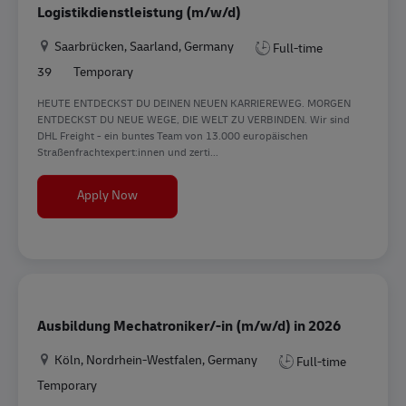
Logistikdienstleistung (m/w/d)
Location
Saarbrücken, Saarland, Germany
Full-time
39
Temporary
HEUTE ENTDECKST DU DEINEN NEUEN KARRIEREWEG. MORGEN
ENTDECKST DU NEUE WEGE, DIE WELT ZU VERBINDEN. Wir sind
DHL Freight - ein buntes Team von 13.000 europäischen
Straßenfrachtexpert:innen und zerti...
Ausbildung Kaufmann/-frau für Spedition und Lo
Apply Now
Ausbildung Mechatroniker/-in (m/w/d) in 2026
Location
Köln, Nordrhein-Westfalen, Germany
Full-time
Temporary