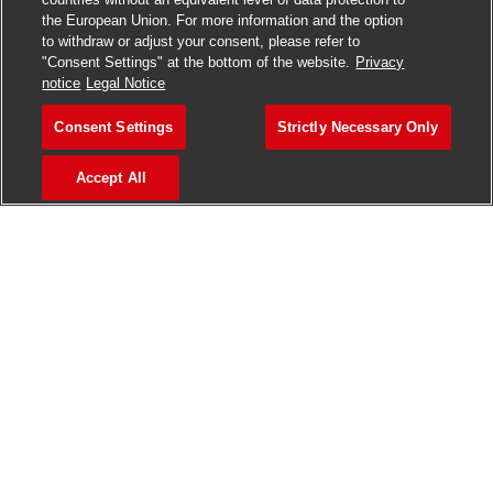
the European Union. For more information and the option
to withdraw or adjust your consent, please refer to
"Consent Settings" at the bottom of the website.
Privacy
notice
Legal Notice
Consent Settings
Strictly Necessary Only
Accept All