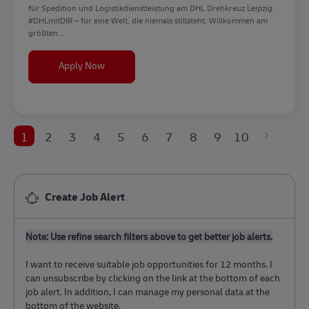
für Spedition und Logistikdienstleistung am DHL Drehkreuz Leipzig.
#DHLmitDIR – für eine Welt, die niemals stillsteht. Willkommen am
größten...
Ausbildung Kaufleute (m/w/d) für Spedition und 
Apply Now
1
2
3
4
5
6
7
8
9
10
Create Job Alert
Note: Use refine search filters above to get better job alerts.
I want to receive suitable job opportunities for 12 months. I
can unsubscribe by clicking on the link at the bottom of each
job alert. In addition, I can manage my personal data at the
bottom of the website.