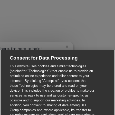
Close chatbot notification
there, I'm here to help!
's get started!
Consent for Data Processing
Explore Jobs
This website uses cookies and similar technologies
(hereinafter "Technologies") that enable us to provide an
optimized online experience and tailor content to your
interests. By clicking "Accept all", you consent that
these Technologies may be stored and read on your
device. This includes the creation of profiles to make our
services as easy to use and as customer-specific as
possible and to support our marketing activities. In
addition, you consent to sharing of data among DHL
Group companies and, where applicable, its transfer to
countries without an equivalent level of data protection to