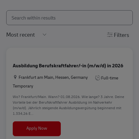
Search from below list
the results are updated
Filters
Ausbildung Berufskraftfahrer/-in (m/w/d) in 2026
Location
Frankfurt am Main, Hessen, Germany
Full-time
Temporary
Wo? Frankfurt/Main. Wann? 01.08.2026. Wie lange? 3 Jahre. Deine
Vorteile bei der Berufskraftfahrer Ausbildung im Nahverkehr
(m/w/d). Jährlich steigende Ausbildungsvergütung beginnend mit
1.334,26 E...
Ausbildung Berufskraftfahrer/-in (m/w/d) in 20
Apply Now