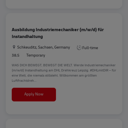
Ausbildung Industriemechaniker (m/w/d) für
Instandhaltung
Location
Schkeuditz, Sachsen, Germany
Full-time
38.5
Temporary
WAS DICH BEWEGT, BEWEGT DIE WELT. Werde Industriemechaniker
(m/w/d) Instandhaltung am DHL Drehkreuz Leipzig. #DHLmitDIR – für
eine Welt, die niemals stillsteht. Willkommen am größten
Luftfrachtdreh...
Ausbildung Industriemechaniker (m/w/d) für In
Apply Now