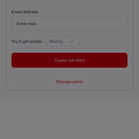
Required
Email Address
Required
You'll get emails
Create Job Alert
Manage alerts