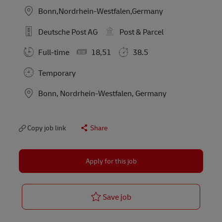
Bonn,Nordrhein-Westfalen,Germany
Deutsche Post AG
Post & Parcel
Full-time
18,51
38.5
Temporary
Location
Bonn, Nordrhein-Westfalen, Germany
Copy job link
Share
Apply for this job
Postbote für Pakete und B
Save job