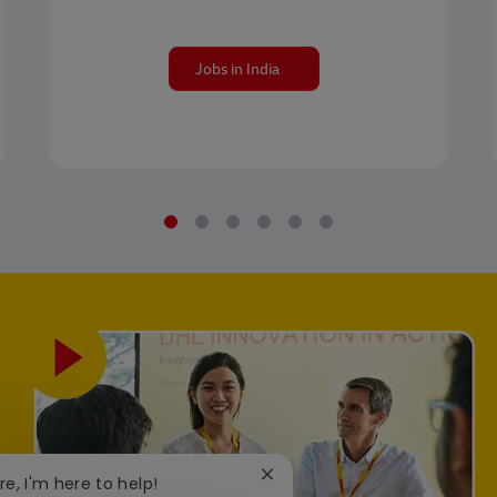
Jobs in India
Close chatbot notification
re, I'm here to help!