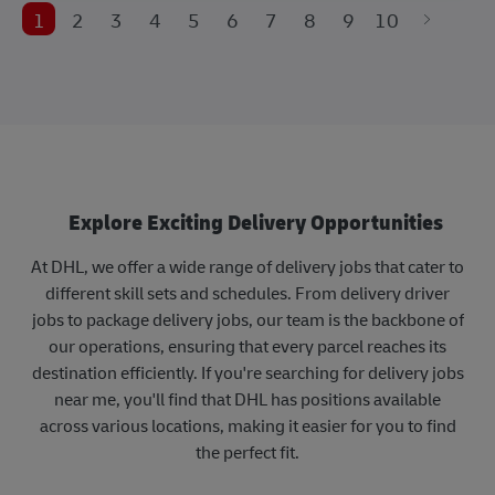
1
2
3
4
5
6
7
8
9
10
Explore Exciting Delivery Opportunities
At DHL, we offer a wide range of delivery jobs that cater to
different skill sets and schedules. From delivery driver
jobs to package delivery jobs, our team is the backbone of
our operations, ensuring that every parcel reaches its
destination efficiently. If you're searching for delivery jobs
near me, you'll find that DHL has positions available
across various locations, making it easier for you to find
the perfect fit.