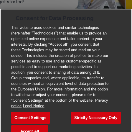
get started!
Explore Jobs
Consent for Data Processing
This website uses cookies and similar technologies
(hereinafter "Technologies") that enable us to provide an
optimized online experience and tailor content to your
interests. By clicking "Accept all", you consent that
these Technologies may be stored and read on your
Haven't found what you were looking
device. This includes the creation of profiles to make our
services as easy to use and as customer-specific as
for?
possible and to support our marketing activities. In
addition, you consent to sharing of data among DHL
Why don't you join the DHL Talent Community? Get in touch
Group companies and, where applicable, its transfer to
with our recruiters, explore interesting career opportunities,
countries without an equivalent level of data protection to
the European Union. For more information and the option
and nurture your growth.
to withdraw or adjust your consent, please refer to
"Consent Settings" at the bottom of the website.
Privacy
Sign up now
notice
Legal Notice
Consent Settings
Strictly Necessary Only
Accept All