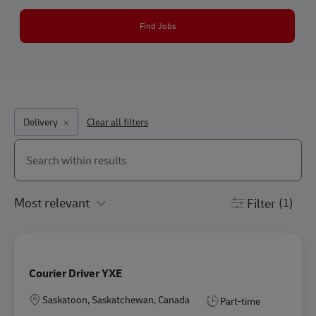
Find Jobs
Delivery
Clear all filters
Search from below list
the results are updated
Filter
(1)
Courier Driver YXE
Location
Saskatoon, Saskatchewan, Canada
Part-time