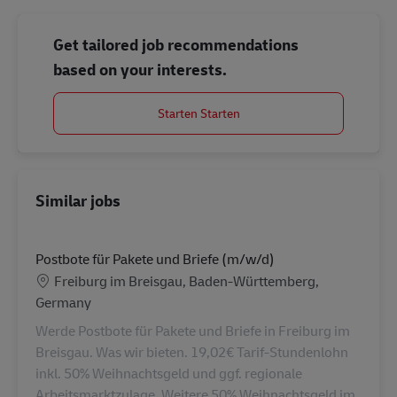
Get tailored job recommendations
based on your interests.
Starten Starten
Similar jobs
Postbote für Pakete und Briefe (m/w/d)
Location
Freiburg im Breisgau, Baden-Württemberg,
Germany
Werde Postbote für Pakete und Briefe in Freiburg im
Breisgau. Was wir bieten. 19,02€ Tarif-Stundenlohn
inkl. 50% Weihnachtsgeld und ggf. regionale
Arbeitsmarktzulage. Weitere 50% Weihnachtsgeld im