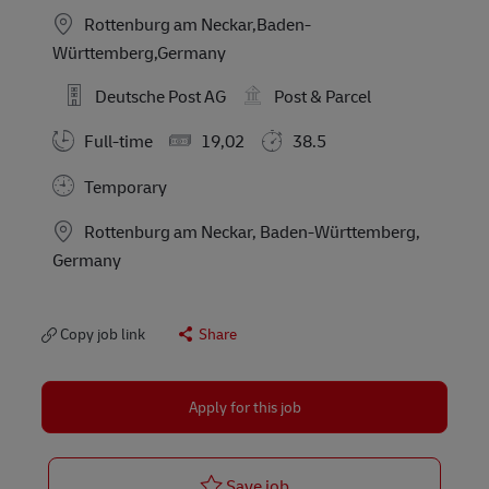
Rottenburg am Neckar,Baden-
Württemberg,Germany
Deutsche Post AG
Post & Parcel
Full-time
19,02
38.5
Temporary
Location
Rottenburg am Neckar, Baden-Württemberg,
Germany
Copy job link
Share
Apply for this job
Postbote für Pakete und B
Save job