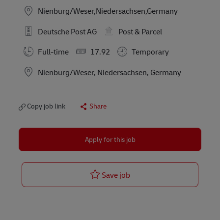
Nienburg/Weser,Niedersachsen,Germany
Deutsche Post AG
Post & Parcel
Full-time
17.92
Temporary
Location
Nienburg/Weser, Niedersachsen, Germany
Copy job link
Share
Apply for this job
Postbote für Pakete und B
Save job