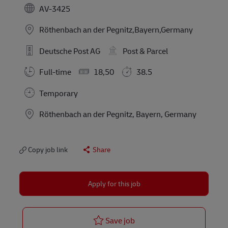
AV-3425
Röthenbach an der Pegnitz,Bayern,Germany
Deutsche Post AG
Post & Parcel
Full-time
18,50
38.5
Temporary
Location
Röthenbach an der Pegnitz, Bayern, Germany
Copy job link
Share
Apply for this job
Postbote für Briefe und Pa
Save job