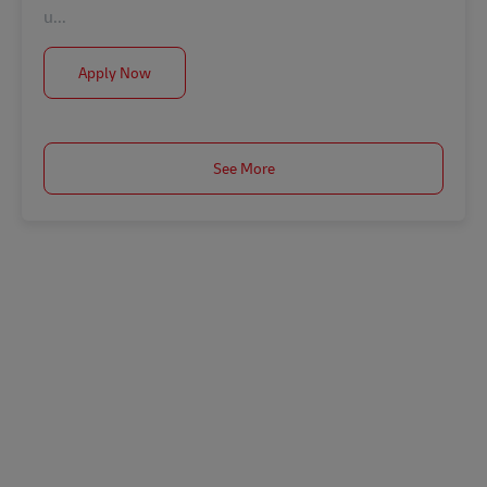
u...
Postbote für Briefe und Pakete (m/w/d) in Neumar
Apply Now
See More