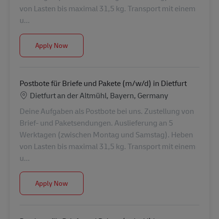
von Lasten bis maximal 31,5 kg. Transport mit einem
u...
Postbote für Briefe und Pakete(m/w/d) in Thalmäs
Apply Now
Postbote für Briefe und Pakete (m/w/d) in Dietfurt
Location
Dietfurt an der Altmühl, Bayern, Germany
Deine Aufgaben als Postbote bei uns. Zustellung von
Brief- und Paketsendungen. Auslieferung an 5
Werktagen (zwischen Montag und Samstag). Heben
von Lasten bis maximal 31,5 kg. Transport mit einem
u...
Postbote für Briefe und Pakete (m/w/d) in Dietfurt
Apply Now