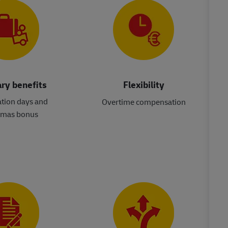
ry benefits
Flexibility
ation days and
Overtime compensation
tmas bonus