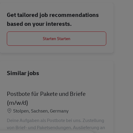
Get tailored job recommendations
based on your interests.
Starten Starten
Similar jobs
Postbote für Pakete und Briefe
(m/w/d)
Location
Stolpen, Sachsen, Germany
Deine Aufgaben als Postbote bei uns. Zustellung
von Brief- und Paketsendungen. Auslieferung an