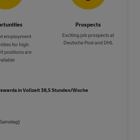
Prospects
rtunities
Exciting job prospects at
t employment
Deutsche Post and DHL
ities for high
if positions are
ailable
rswerda in Vollzeit 38,5 Stunden/Woche
 Samstag)