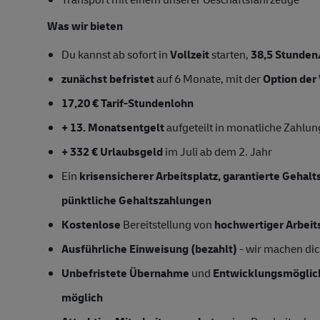
Was wir bieten
Du kannst ab sofort in
Vollzeit
starten,
38,5 Stunde
zunächst befristet
auf 6 Monate, mit der
Option der
17,20 € Tarif-Stundenlohn
+ 13. Monatsentgelt
aufgeteilt in monatliche Zahlu
+ 332 € Urlaubsgeld
im Juli ab dem 2. Jahr
Ein
krisensicherer Arbeitsplatz, garantierte Gehal
pünktliche Gehaltszahlungen
Kostenlose
Bereitstellung von
hochwertiger Arbeit
Ausführliche Einweisung (bezahlt)
- wir machen dich
Unbefristete Übernahme
und
Entwicklungsmöglic
möglich