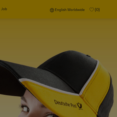
 Job
Language selected
English Worldwide
(0)
English Worldwide