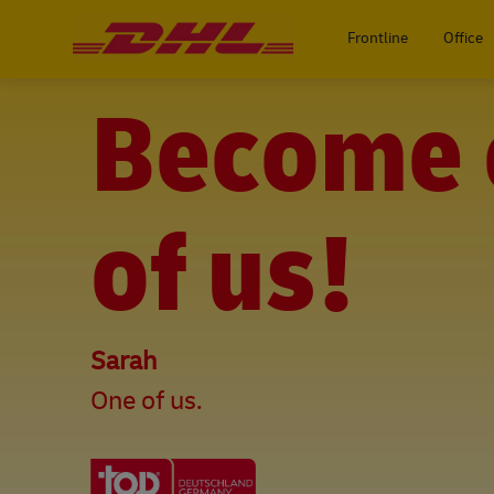
-
Frontline
Office
Become 
of us!
Sarah
One of us.