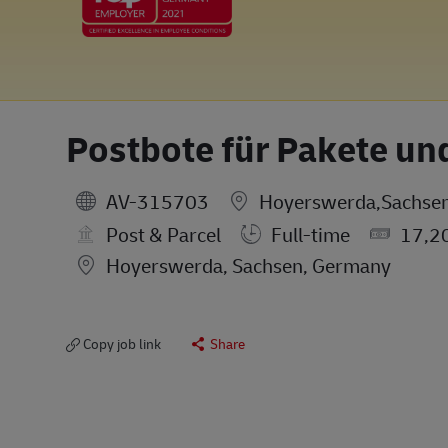
Postbote für Pakete un
AV-315703
Hoyerswerda,Sachse
Post & Parcel
Full-time
17,2
Location
Hoyerswerda, Sachsen, Germany
Copy job link
Share