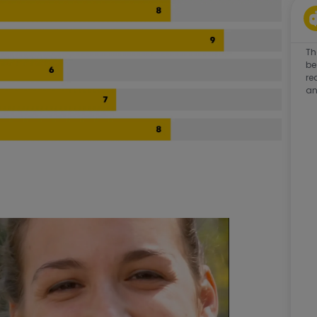
Th
be
re
an