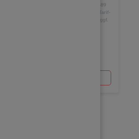
Werde Postbote für Pakete und Briefe in 01689
Gröbern/Niederau. Was wir bieten. 17,20 € Tarif-
Stundenlohn inkl. 50% Weihnachtsgeld und ggf.
regionale Arbeitsmarktzulage. Weitere 50%
Weihnachtsgeld ...
Postbote für Pakete und Briefe (m/w/d)
Apply Now
View More