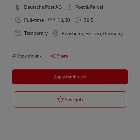
Deutsche Post AG
Post & Parcel
Full-time
18,50
38.5
Temporary
Location
Bensheim, Hessen, Germany
Copy job link
Share
Apply for this job
Fahrer / Zusteller für Pake
Save job