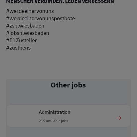
MENSCHEN VERBINDEN, LEBEN VERBESSERN
#werdeeinervonuns
#werdeeinervonunspostbote
#zsplwiesbaden
#jobsnlwiesbad
en
#F1Zusteller
#zustbens
Other jobs
Administration
219
available jobs