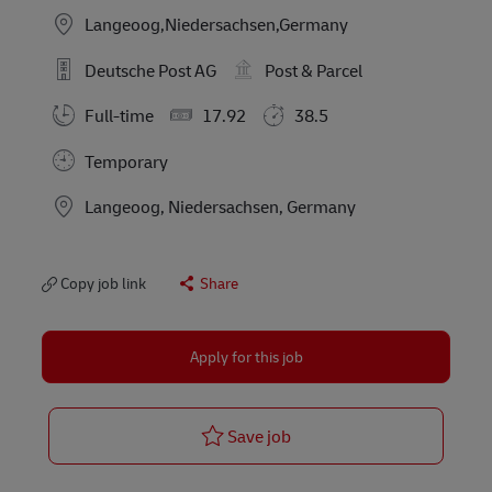
Langeoog,Niedersachsen,Germany
Deutsche Post AG
Post & Parcel
Full-time
17.92
38.5
Temporary
Location
Langeoog, Niedersachsen, Germany
Copy job link
Share
Apply for this job
Postbote für Pakete und B
Save job