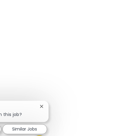
Close chatbot notification
n this job?
Similar Jobs