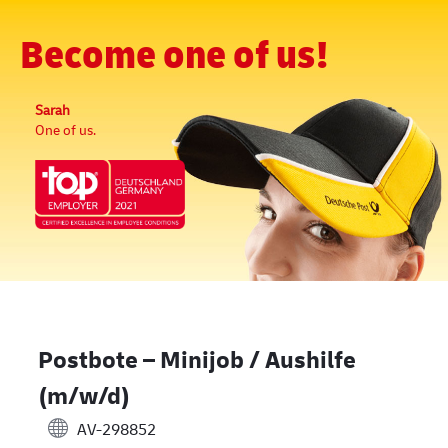
Skip to main content
-
(0)
Become one of us!
Sarah
One of us.
Postbote – Minijob / Aushilfe
(m/w/d)
AV-298852