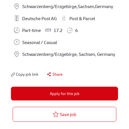
Schwarzenberg/Erzgebirge,Sachsen,Germany
Deutsche Post AG
Post & Parcel
Part-time
17.2
6
Seasonal / Casual
Location
Schwarzenberg/Erzgebirge, Sachsen, Germany
Copy job link
Share
Apply for this job
Postbote – Minijob / Aushi
Save job