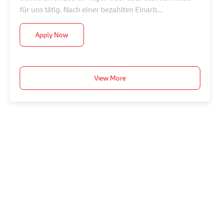
für uns tätig. Nach einer bezahlten Einarb...
Postbote – Minijob / Aushilfe (m/w/d)
Apply Now
View More