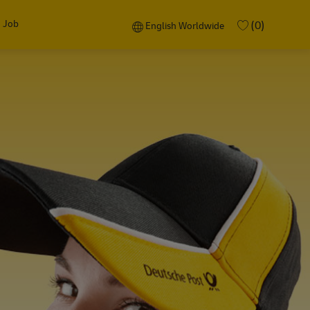
 Job
Language selected
English Worldwide
(0)
English Worldwide