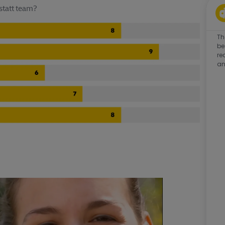
statt team?
Th
be
re
an