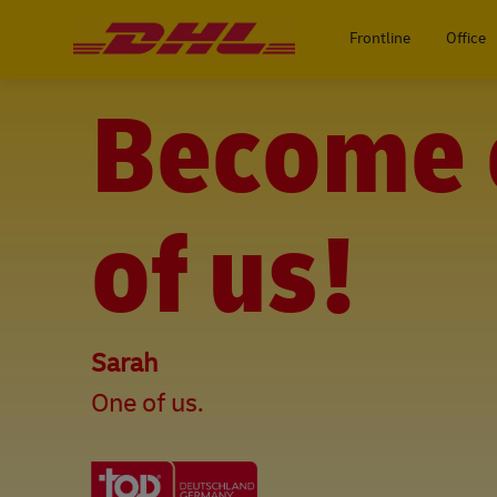
-
Frontline
Office
Become 
of us!
Sarah
One of us.