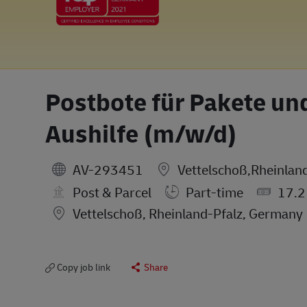
Postbote für Pakete und
Aushilfe (m/w/d)
AV-293451
Vettelschoß,Rheinlan
Post & Parcel
Part-time
17.2
Location
Vettelschoß, Rheinland-Pfalz, Germany
Copy job link
Share