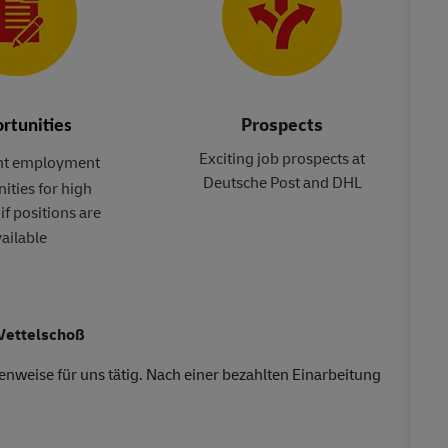
Prospects
rtunities
Exciting job prospects at
t employment
Deutsche Post and DHL
ities for high
if positions are
ailable
Vettelschoß
nweise für uns tätig. Nach einer bezahlten Einarbeitung