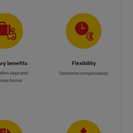
ry benefits
Flexibility
ation days and
Overtime compensation
tmas bonus