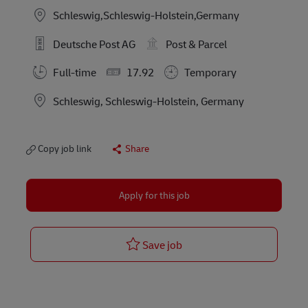
Schleswig,Schleswig-Holstein,Germany
Deutsche Post AG
Post & Parcel
Full-time
17.92
Temporary
Location
Schleswig, Schleswig-Holstein, Germany
Copy job link
Share
Apply for this job
Postbote für Pakete und Br
Save job