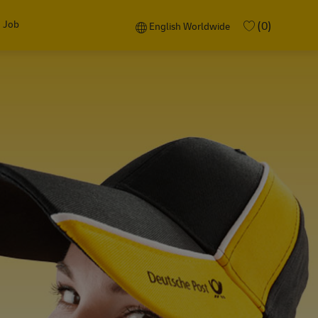
 Job
Language selected
English Worldwide
(0)
English Worldwide