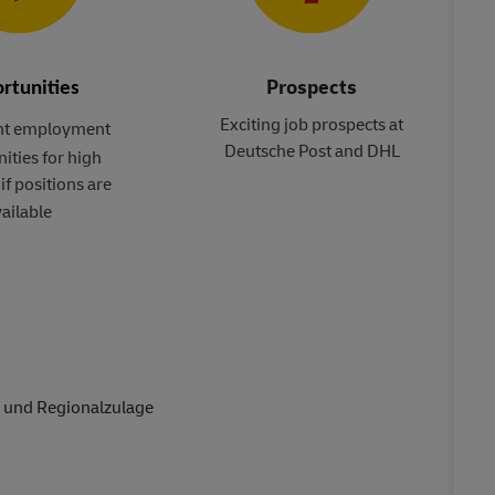
Prospects
rtunities
Exciting job prospects at
t employment
Deutsche Post and DHL
ities for high
if positions are
ailable
 und Regionalzulage