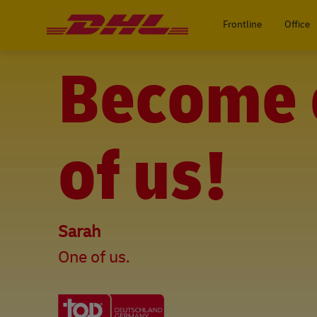
-
Frontline
Office
Become 
of us!
Sarah
One of us.