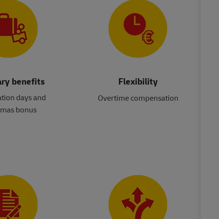
ry benefits
Flexibility
ation days and
Overtime compensation
tmas bonus