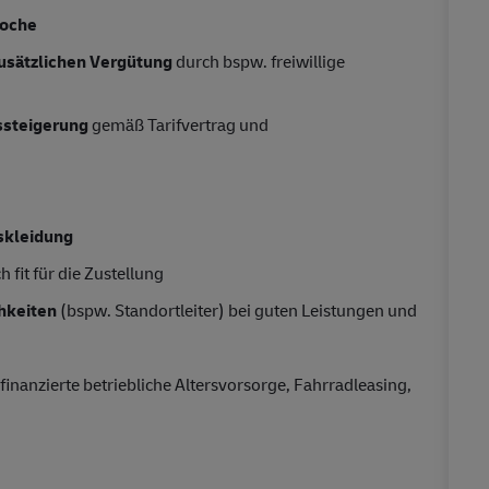
oche
usätzlichen Vergütung
durch bspw. freiwillige
tssteigerung
gemäß Tarifvertrag und
skleidung
 fit für die Zustellung
hkeiten
(bspw. Standortleiter) bei guten Leistungen und
finanzierte betriebliche Altersvorsorge, Fahrradleasing,