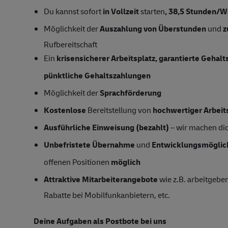
Du kannst sofort
in Vollzeit
starten
,
38,5
Stunden/W
Möglichkeit der
Auszahlung von Überstunden
und
z
Rufbereitschaft
Ein
krisensicherer Arbeitsplatz, garantierte Gehal
pünktliche Gehaltszahlungen
Möglichkeit der
Sprachförderung
Kostenlose
Bereitstellung von
hochwertiger Arbeit
Ausführliche Einweisung (bezahlt)
– wir machen dich
Unbefristete Übernahme
und
Entwicklungsmöglic
offenen Positionen
möglich
Attraktive Mitarbeiterangebote
wie z.B. arbeitgeber
Rabatte bei Mobilfunkanbietern, etc.
Deine Aufgaben als Postbote bei uns