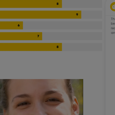
Th
be
re
an