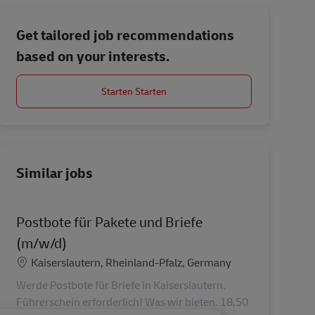
Get tailored job recommendations
based on your interests.
Starten Starten
Similar jobs
Postbote für Pakete und Briefe
(m/w/d)
Location
Kaiserslautern, Rheinland-Pfalz, Germany
Werde Postbote für Briefe in Kaiserslautern.
Führerschein erforderlich! Was wir bieten. 18,50