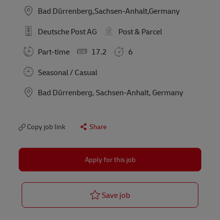
Bad Dürrenberg,Sachsen-Anhalt,Germany
Deutsche Post AG
Post & Parcel
Part-time
17.2
6
Seasonal / Casual
Location
Bad Dürrenberg, Sachsen-Anhalt, Germany
Copy job link
Share
Apply for this job
Aushilfe/ Minijob als Post
Save job