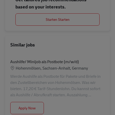
based on your interests.
Starten Starten
Similar jobs
Aushilfe/ Minijob als Postbote (m/w/d)
Location
Hohenmölsen, Sachsen-Anhalt, Germany
Werde Aushilfe als Postbote für Pakete und Briefe in
den Zustellbereichen von Hohenmölsen. Was wir
bieten. 17,20 € Tarif-Stundenlohn. Du kannst sofort
als Aushilfe / Abrufkraft starten. Auszahlung ...
Aushilfe/ Minijob als Postbote (m/w/d)
Apply Now