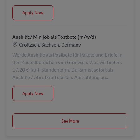
Aushilfe/ Minijob als Postbote (m/w/d)
Apply Now
Aushilfe/ Minijob als Postbote (m/w/d)
Location
Groitzsch, Sachsen, Germany
Werde Aushilfe als Postbote für Pakete und Briefe in
den Zustellbereichen von Groitzsch. Was wir bieten.
17,20 € Tarif-Stundenlohn. Du kannst sofort als
Aushilfe / Abrufkraft starten. Auszahlung au...
Aushilfe/ Minijob als Postbote (m/w/d)
Apply Now
See More