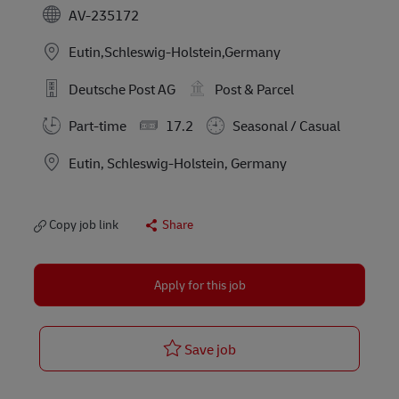
AV-235172
Eutin,Schleswig-Holstein,Germany
Deutsche Post AG
Post & Parcel
Part-time
17.2
Seasonal / Casual
Location
Eutin, Schleswig-Holstein, Germany
Copy job link
Share
Apply for this job
Postbote für Pakete und Bri
Save job