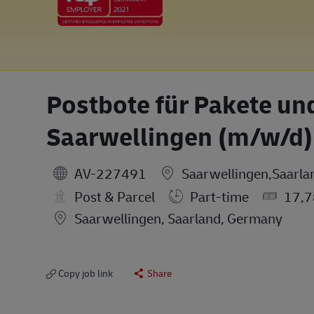
Postbote für Pakete und
Saarwellingen (m/w/d)
AV-227491
Saarwellingen,Saarl
Post & Parcel
Part-time
17,7
Location
Saarwellingen, Saarland, Germany
Copy job link
Share