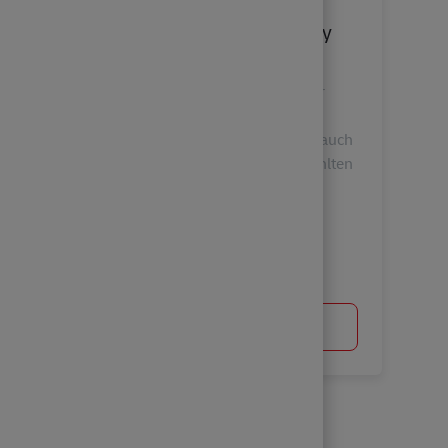
Postbote für Pakete und Briefe –
Minijob / Aushilfe (m/w/d) in Tholey
Location
Tholey, Saarland, Germany
Werde Aushilfe / Minijobber als Postbote für
Pakete und Briefe in Tholey. Als Aushilfe /
Minijobber bist du an einzelnen Tagen oder auch
stundenweise für uns tätig. Nach einer bezahlten
Einarbeitun...
Postbote für Pakete und Briefe – Minijob / Aushilfe (
Apply Now
View More