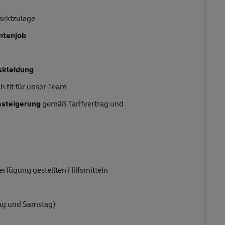
arktzulage
entenjob
skleidung
h fit für unser Team
tssteigerung
gemäß Tarifvertrag und
rfügung gestellten Hilfsmitteln
ag und Samstag)