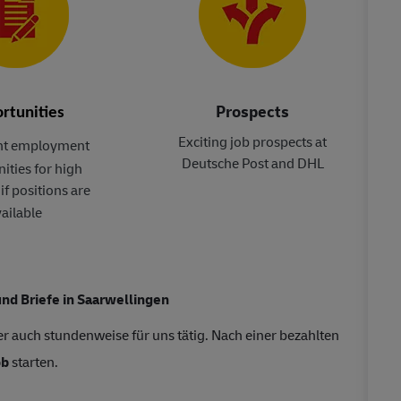
Prospects
rtunities
Exciting job prospects at
t employment
Deutsche Post and DHL
ities for high
if positions are
ailable
und Briefe in Saarwellingen
r auch stundenweise für uns tätig. Nach einer bezahlten
ob
starten.