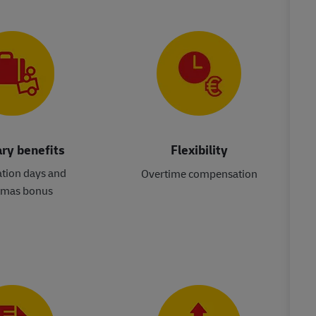
ry benefits
Flexibility
ation days and
Overtime compensation
tmas bonus