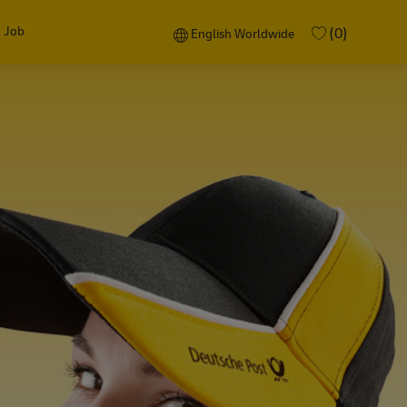
 Job
Language selected
English Worldwide
(0)
English Worldwide