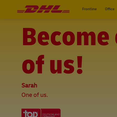
-
Frontline
Office
Become 
of us!
Sarah
One of us.