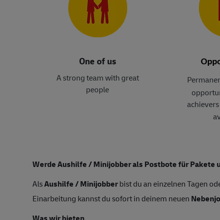
One of us
Oppo
A strong team with great
Permanen
people
opportun
achievers 
av
Werde Aushilfe / Minijobber als Postbote für Pakete 
Als
Aushilfe / Minijobber
bist du an einzelnen Tagen ode
Einarbeitung kannst du sofort in deinem neuen
Nebenj
Was wir bieten