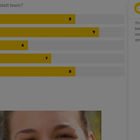
statt team?
Th
be
re
an