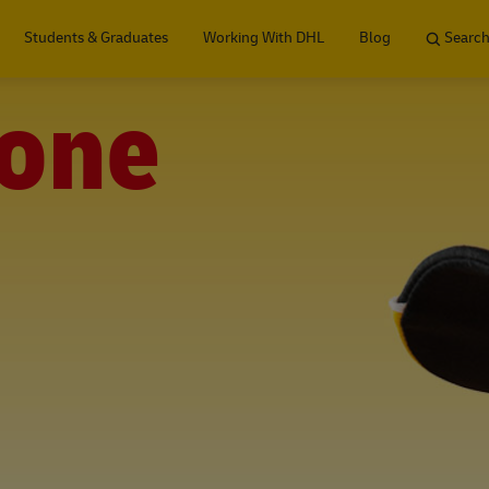
Skip to main content
Students & Graduates
Working With DHL
Blog
Search
one