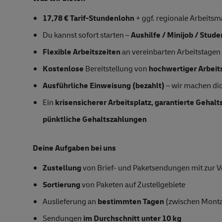
17,78 € Tarif-Stundenlohn
+ ggf. regionale Arbeitsm
Du kannst sofort starten –
Aushilfe / Minijob / Stud
Flexible Arbeitszeiten
an vereinbarten Arbeitstagen
Kostenlose
Bereitstellung von
hochwertiger Arbeit
Ausführliche Einweisung (bezahlt)
– wir machen dic
Ein
krisensicherer Arbeitsplatz, garantierte Gehal
pünktliche Gehaltszahlungen
Deine Aufgaben bei uns
Zustellung
von Brief- und Paketsendungen mit zur Ve
Sortierung
von Paketen auf Zustellgebiete
Auslieferung an
bestimmten Tagen
(zwischen Mont
Sendungen
im Durchschnitt unter 10 kg