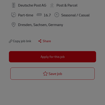
Deutsche Post AG
Post & Parcel
Part-time
16.7
Seasonal / Casual
Location
Dresden, Sachsen, Germany
Copy job link
Share
Apply for this job
Postbote für Pakete und Br
Save job