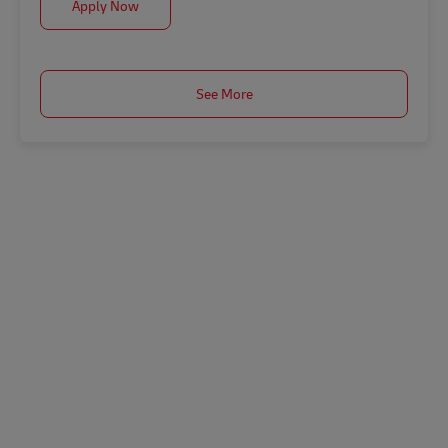
Postbote für Pakete und Briefe (m/w/d)
Apply Now
See More