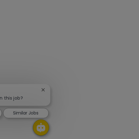
Close chatbot notification
n this job?
Similar Jobs