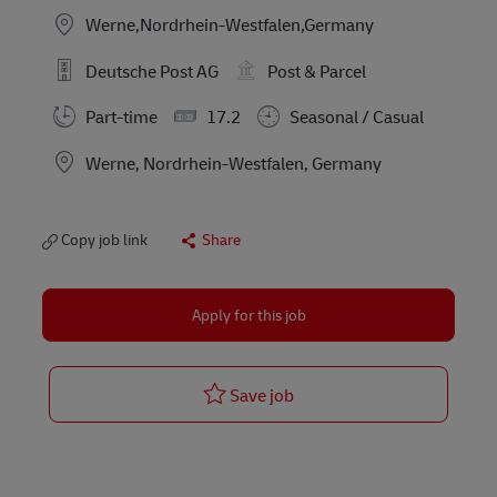
Werne,Nordrhein-Westfalen,Germany
Deutsche Post AG
Post & Parcel
Part-time
17.2
Seasonal / Casual
Location
Werne, Nordrhein-Westfalen, Germany
Copy job link
Share
Apply for this job
Postbote für Pakete und Br
Save job