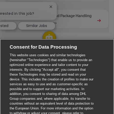
Close chatbot notification
erested in this job?
Warehouse and Package Handling
339
available jobs
ested
Similar Jobs
Get tailored job recommendations
Consent for Data Processing
based on your interests.
This website uses cookies and similar technologies
(hereinafter "Technologies") that enable us to provide an
optimized online experience and tailor content to your
Starten Starten
interests. By clicking "Accept all", you consent that
these Technologies may be stored and read on your
device. This includes the creation of profiles to make our
services as easy to use and as customer-specific as
possible and to support our marketing activities. In
Similar jobs
addition, you consent to sharing of data among DHL
Group companies and, where applicable, its transfer to
countries without an equivalent level of data protection to
Abrufkraft in der Paketzustellung in Willich (m/w/d)
the European Union. For more information and the option
to withdraw or adjust your consent, please refer to