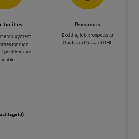
Prospects
rtunities
Exciting job prospects at
t employment
Deutsche Post and DHL
ities for high
if positions are
ailable
nachtsgeld)