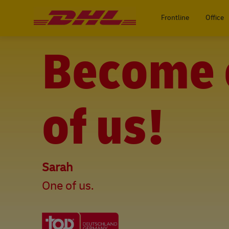
-
Frontline
Office
Become 
of us!
Sarah
One of us.