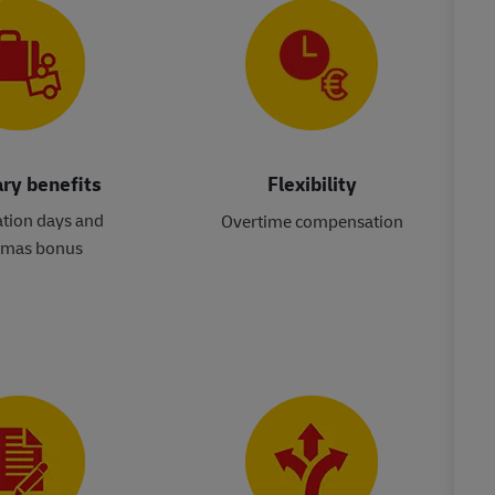
ry benefits
Flexibility
ation days and
Overtime compensation
tmas bonus