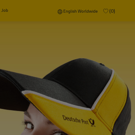
 Job
Language selected
English Worldwide
(0)
English Worldwide