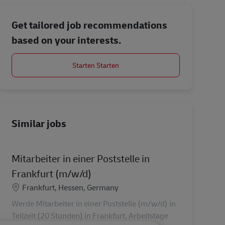
Get tailored job recommendations
based on your interests.
Starten Starten
Similar jobs
Mitarbeiter in einer Poststelle in
Frankfurt (m/w/d)
Location
Frankfurt, Hessen, Germany
Werde Mitarbeiter in einer Poststelle (m/w/d) in
Teilzeit (20 Stunden) in Frankfurt. Arbeitstage