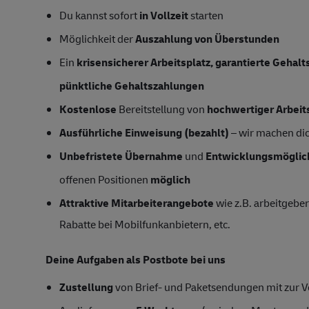
Du kannst sofort
in Vollzeit
starten
Möglichkeit der
Auszahlung von Überstunden
Ein
krisensicherer Arbeitsplatz, garantierte Gehal
pünktliche Gehaltszahlungen
Kostenlose
Bereitstellung von
hochwertiger Arbeit
Ausführliche Einweisung (bezahlt)
– wir machen dich
Unbefristete Übernahme
und
Entwicklungsmöglic
offenen Positionen
möglich
Attraktive Mitarbeiterangebote
wie z.B. arbeitgeber
Rabatte bei Mobilfunkanbietern, etc.
Deine Aufgaben als Postbote bei uns
Zustellung
von Brief- und Paketsendungen mit zur Ve