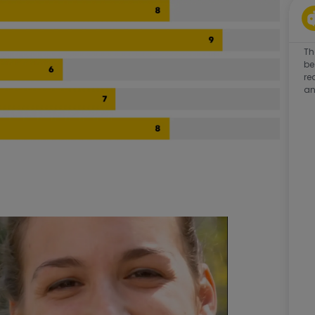
Th
be
re
an