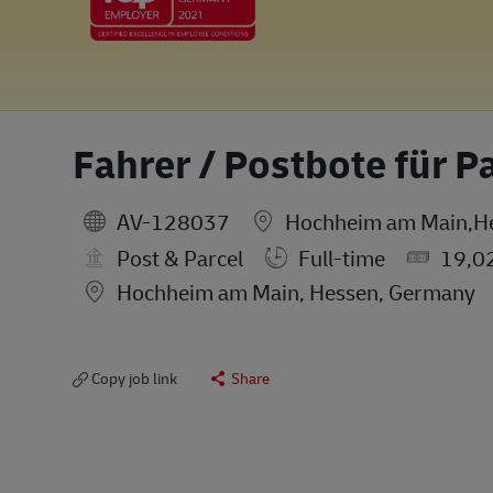
Fahrer / Postbote für P
AV-128037
Hochheim am Main,H
Post & Parcel
Full-time
19,0
Location
Hochheim am Main, Hessen, Germany
Copy job link
Share