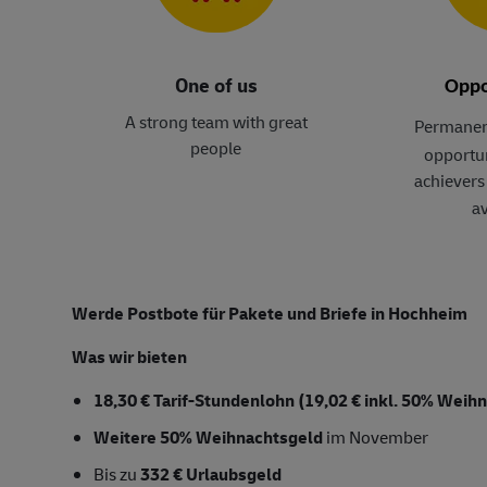
One of us
Oppo
A strong team with great
Permanen
people
opportun
achievers 
av
Werde Postbote für Pakete und Briefe in Hochheim
Was wir bieten
18,30 € Tarif-Stundenlohn (19,02 € inkl. 50% Weih
Weitere 50% Weihnachtsgeld
im November
Bis zu
332 € Urlaubsgeld