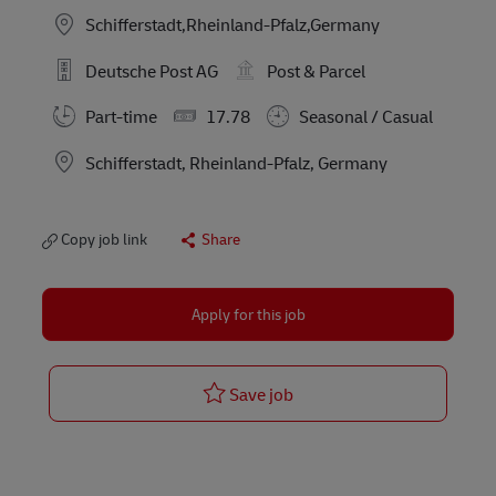
Schifferstadt,Rheinland-Pfalz,Germany
Deutsche Post AG
Post & Parcel
Part-time
17.78
Seasonal / Casual
Location
Schifferstadt, Rheinland-Pfalz, Germany
Copy job link
Share
Apply for this job
Postbote für Pakete und Br
Save job