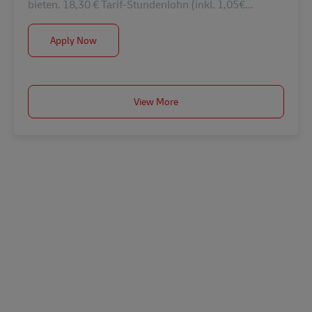
bieten. 18,30 € Tarif-Stundenlohn (inkl. 1,05€...
Postbote für Pakete und Briefe - Aushilfe (m/w/d)
Apply Now
View More