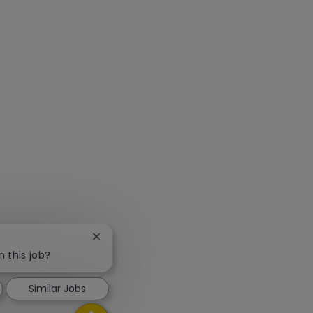
Close chatbot notification
n this job?
Similar Jobs