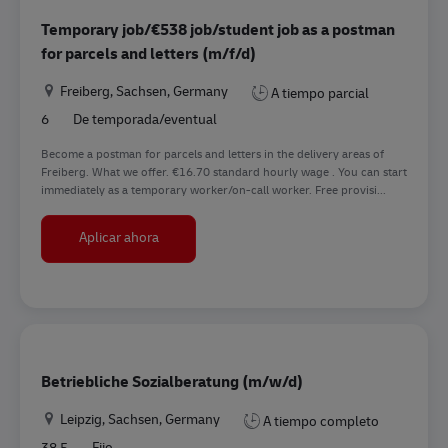
Temporary job/€538 job/student job as a postman
for parcels and letters (m/f/d)
Ubicación
Freiberg, Sachsen, Germany
A tiempo parcial
6
De temporada/eventual
Become a postman for parcels and letters in the delivery areas of
Freiberg. What we offer. €16.70 standard hourly wage . You can start
immediately as a temporary worker/on-call worker. Free provisi...
Temporary job/€538 job/student job as a postma
Aplicar ahora
Betriebliche Sozialberatung (m/w/d)
Ubicación
Leipzig, Sachsen, Germany
A tiempo completo
38.5
Fijo