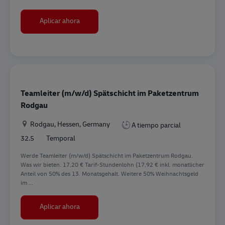
Facharzt für Arbeitsmedizin in Lübeck gesucht 
Aplicar ahora
Teamleiter (m/w/d) Spätschicht im Paketzentrum
Rodgau
Ubicación
Rodgau, Hessen, Germany
A tiempo parcial
32.5
Temporal
Werde Teamleiter (m/w/d) Spätschicht im Paketzentrum Rodgau.
Was wir bieten. 17,20 € Tarif-Stundenlohn (17,92 € inkl. monatlicher
Anteil von 50% des 13. Monatsgehalt. Weitere 50% Weihnachtsgeld
im ...
Teamleiter (m/w/d) Spätschicht im Paketzent
Aplicar ahora