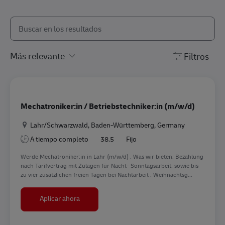
Buscar en la lista siguiente
the results are updated
Filtros
Mechatroniker:in / Betriebstechniker:in (m/w/d)
Ubicación
Lahr/Schwarzwald, Baden-Württemberg, Germany
A tiempo completo
38.5
Fijo
Werde Mechatroniker:in in Lahr (m/w/d) . Was wir bieten. Bezahlung
nach Tarifvertrag mit Zulagen für Nacht- Sonntagsarbeit, sowie bis
zu vier zusätzlichen freien Tagen bei Nachtarbeit . Weihnachtsg...
Mechatroniker:in / Betriebstechniker:in (m/w/d
Aplicar ahora