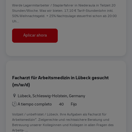
Werde Lagermitarbeiter / Staplerfahrer in Niederaula in Teilzeit 20
Stunden/Woche. Was wir bieten. 17,10 € Tarif-Stundenlohn inkl.
50% Weihnachtsgeld. + 25% Nachtzulage steuerfrei schon ab 20:00
Uh...
Staplerfahrer in Teilzeit (m/w/d)
Aplicar ahora
Facharzt für Arbeitsmedizin in Lübeck gesucht
(m/w/d)
Ubicación
Lübeck, Schleswig-Holstein, Germany
A tiempo completo
40
Fijo
Vollzeit / unbefristet / Lübeck. Ihre Aufgaben als Facharzt für
Arbeitsmedizin*. Zielgerechte und rechtssichere Beratung und
Betreuung unserer Kolleginnen und Kollegen in allen Fragen des
Arbeits- ...