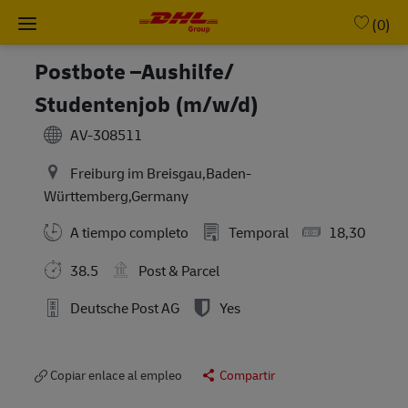
Skip to main content
-
(0)
Postbote –Aushilfe/
Studentenjob (m/w/d)
AV-308511
Freiburg im Breisgau,Baden-
Württemberg,Germany
A tiempo completo
Temporal
18,30
38.5
Post & Parcel
Deutsche Post AG
Yes
Copiar enlace al empleo
Compartir