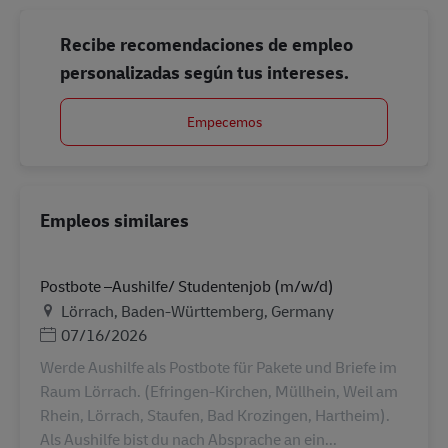
Recibe recomendaciones de empleo
personalizadas según tus intereses.
Empecemos
Empleos similares
Postbote –Aushilfe/ Studentenjob (m/w/d)
Ubicación
Lörrach, Baden-Württemberg, Germany
Posted Date
07/16/2026
Werde Aushilfe als Postbote für Pakete und Briefe im
Raum Lörrach. (Efringen-Kirchen, Müllhein, Weil am
Rhein, Lörrach, Staufen, Bad Krozingen, Hartheim).
Als Aushilfe bist du nach Absprache an ein...