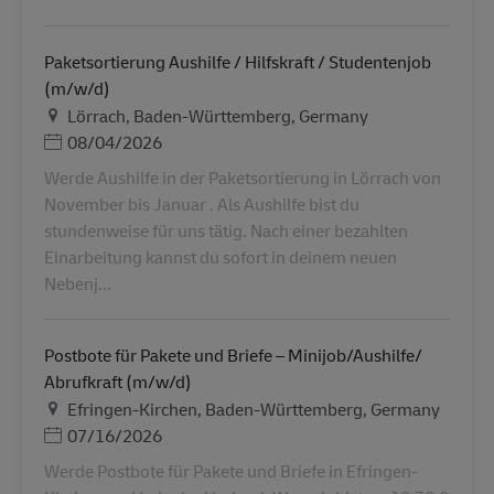
Paketsortierung Aushilfe / Hilfskraft / Studentenjob
(m/w/d)
Ubicación
Lörrach, Baden-Württemberg, Germany
Posted Date
08/04/2026
Werde Aushilfe in der Paketsortierung in Lörrach von
November bis Januar . Als Aushilfe bist du
stundenweise für uns tätig. Nach einer bezahlten
Einarbeitung kannst du sofort in deinem neuen
Nebenj...
Postbote für Pakete und Briefe – Minijob/Aushilfe/
Abrufkraft (m/w/d)
Ubicación
Efringen-Kirchen, Baden-Württemberg, Germany
Posted Date
07/16/2026
Werde Postbote für Pakete und Briefe in Efringen-