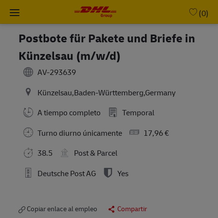
Skip to main content
-
(0)
Postbote für Pakete und Briefe in
Künzelsau (m/w/d)
AV-293639
Künzelsau,Baden-Württemberg,Germany
A tiempo completo
Temporal
Turno diurno únicamente
17,96 €
38.5
Post & Parcel
Deutsche Post AG
Yes
Copiar enlace al empleo
Compartir