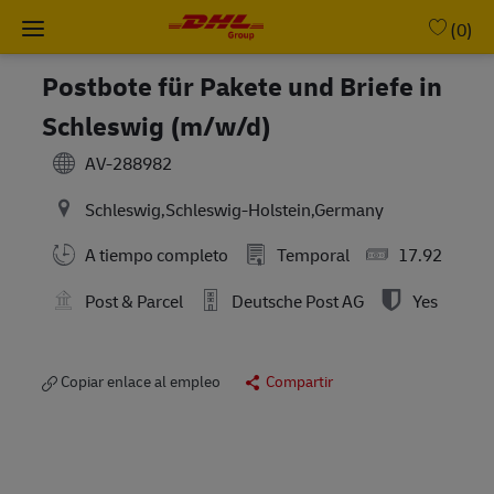
Skip to main content
-
(0)
Postbote für Pakete und Briefe in
Schleswig (m/w/d)
AV-288982
Schleswig,Schleswig-Holstein,Germany
A tiempo completo
Temporal
17.92
Post & Parcel
Deutsche Post AG
Yes
Copiar enlace al empleo
Compartir