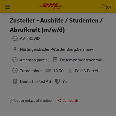
Skip to main content
-
(0)
Zusteller - Aushilfe / Studenten /
Abrufkraft (m/w/d)
AV-235982
Nürtingen,Baden-Württemberg,Germany
A tiempo parcial
De temporada/eventual
Turno mixto
18,30
Post & Parcel
Deutsche Post AG
Yes
Copiar enlace al empleo
Compartir