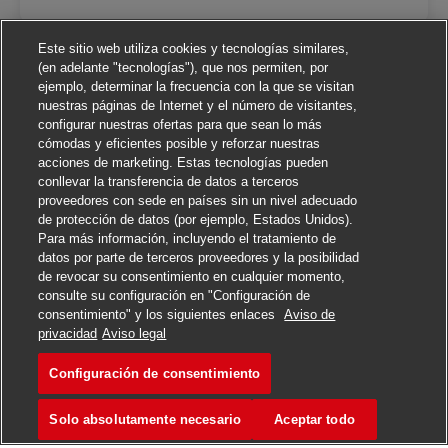
Este sitio web utiliza cookies y tecnologías similares,
(en adelante "tecnologías"), que nos permiten, por
ejemplo, determinar la frecuencia con la que se visitan
nuestras páginas de Internet y el número de visitantes,
configurar nuestras ofertas para que sean lo más
cómodas y eficientes posible y reforzar nuestras
acciones de marketing. Estas tecnologías pueden
conllevar la transferencia de datos a terceros
proveedores con sede en países sin un nivel adecuado
de protección de datos (por ejemplo, Estados Unidos).
Para más información, incluyendo el tratamiento de
datos por parte de terceros proveedores y la posibilidad
de revocar su consentimiento en cualquier momento,
consulte su configuración en "Configuración de
consentimiento" y los siguientes enlaces
Aviso de
Solicitar
privacidad
Aviso legal
Configuración de consentimiento
Lkw Fahrer – Nahverkehr (
Marcar
Solo absolutamente necesario
Aceptar todo