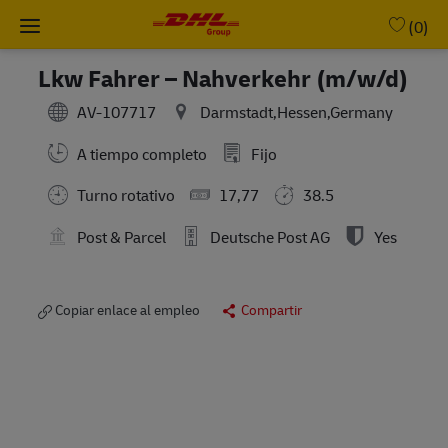
Skip to main content
-
(0)
Lkw Fahrer – Nahverkehr (m/w/d)
AV-107717
Darmstadt,Hessen,Germany
A tiempo completo
Fijo
Turno rotativo
17,77
38.5
Post & Parcel
Deutsche Post AG
Yes
Copiar enlace al empleo
Compartir