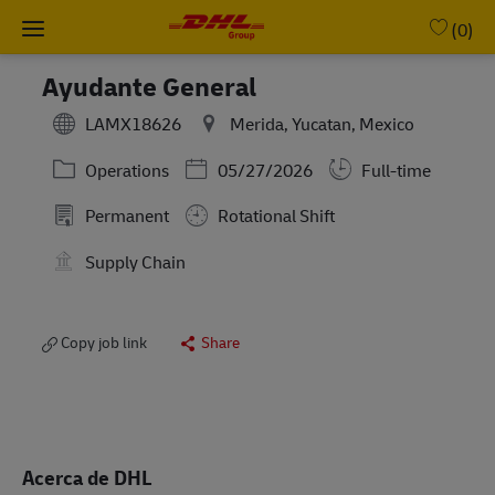
Skip to main content
-
(0)
Ayudante General
LAMX18626
Merida, Yucatan, Mexico
Category
Posted Date
Operations
05/27/2026
Full-time
Permanent
Rotational Shift
Supply Chain
Copy job link
Share
Acerca de DHL