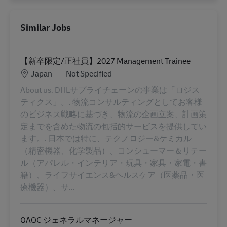
Similar Jobs
【新卒限定/正社員】2027 Management Trainee
Location
Category
Japan
Not Specified
About us. DHLサプライチェーンの事業は「ロジス
ティクス」。. 物流コンサルティングとしてお客様
のビジネス戦略に基づき、物流の企画立案、計画策
定までを含めた物流の包括的サービスを提供してい
ます。. 日本では特に、テクノロジー&ケミカル
（精密機器、化学製品）、コンシューマー＆リテー
ル（アパレル・インテリア・玩具・家具・家電・書
籍）、ライフサイエンス&ヘルスケア（医薬品・医
療機器）、サ...
QAQC ジェネラルマネージャー