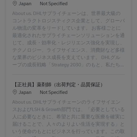
Location
Category
Japan
Not Specified
About us. DHLサプライチェーンは、世界最大級の
コントラクトロジスティクス企業として、グローバ
ル物流の変革をリードしています。 お客様ごとに
最適化されたサプライチェーンソリューションを通
じて、成長・効率化・レジリエンス強化を実現し、
テクノロジー、ライフサイエンス、消費財など多様
な業界のビジネス成長を支えています。 DHLグル
ープの成長戦略「Strategy 2030」のもと、私たち...
【正社員】薬剤師（出荷判定・品質保証）
Location
Category
Japan
Not Specified
About us. DHLサプライチェーンのライフサイエン
スおよびLSH & Growth部門では、「必要としている
人に必要なときに、希望と共に重要な医療を確実に
届けることで、人々のよりよい生活を実現する」と
いう使命のもとにビジネスを行っています。この取