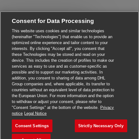
Consent for Data Processing
Close chatbot notificati
Hi! Are you interested in this job?
This website uses cookies and similar technologies
(hereinafter "Technologies") that enable us to provide an
I'm interested
Find similar jobs
optimized online experience and tailor content to your
interests. By clicking "Accept all", you consent that
these Technologies may be stored and read on your
device. This includes the creation of profiles to make our
services as easy to use and as customer-specific as
possible and to support our marketing activities. In
addition, you consent to sharing of data among DHL
Group companies and, where applicable, its transfer to
countries without an equivalent level of data protection to
the European Union. For more information and the option
to withdraw or adjust your consent, please refer to
"Consent Settings" at the bottom of the website.
Privacy
Apply for this job
notice
Legal Notice
Consent Settings
Strictly Necessary Only
AP Processor
Save job