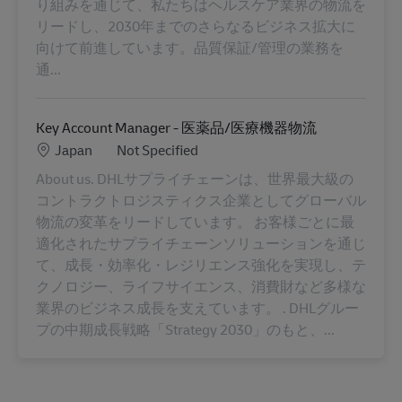
り組みを通じて、私たちはヘルスケア業界の物流を
リードし、2030年までのさらなるビジネス拡大に
向けて前進しています。品質保証/管理の業務を
通...
Key Account Manager - 医薬品/医療機器物流
Location
Category
Japan
Not Specified
About us. DHLサプライチェーンは、世界最大級の
コントラクトロジスティクス企業としてグローバル
物流の変革をリードしています。 お客様ごとに最
適化されたサプライチェーンソリューションを通じ
て、成長・効率化・レジリエンス強化を実現し、テ
クノロジー、ライフサイエンス、消費財など多様な
業界のビジネス成長を支えています。 . DHLグルー
プの中期成長戦略「Strategy 2030」のもと、...