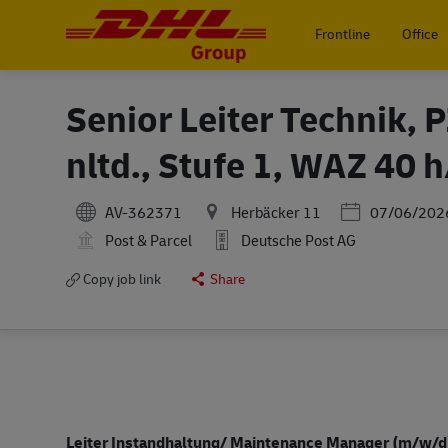
Frontline
Office
-
Senior Leiter Technik,
nltd., Stufe 1, WAZ 40 
Posted Date
AV-362371
Herbäcker 11
07/06/202
Post & Parcel
Deutsche Post AG
Copy job link
Share
Leiter Instandhaltung/ Maintenance Manager (m/w/d