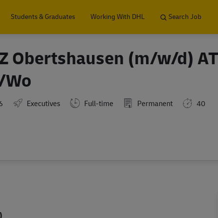
Skip to main content
Students & Graduates
Working With DHL
Search Job
 PZ Obertshausen (m/w/d) A
h/Wo
6
Executives
Full-time
Permanent
40
)