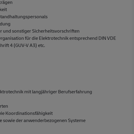
trägen
keit
nstandhaltungspersonals
ldung
r und sonstiger Sicherheitsvorschriften
rganisation für die Elektrotechnik entsprechend DIN VDE
ift 4 (GUV-V A3) etc.
lektrotechnik mit langjähriger Berufserfahrung
rten
ie Koordinationsfähigkeit
ice sowie der anwenderbezogenen Systeme