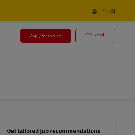
Language selected
(0)
T
Senior Leiter 
Save job
Apply for this job
Get tailored job recommendations