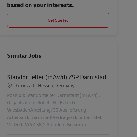
based on your interests.
Get Started
Similar Jobs
Standortleiter (m/w/d) ZSP Darmstadt
Location
Darmstadt, Hessen, Germany
Position: Standortleiter Darmstadt (m/w/d) .
Organisationseinheit: NL Betrieb
WiesbadenAbteilung: 33 Auslieferung
Arbeitsort: DarmstadtVertragsart: unbefristet,
Vollzeit (WAZ 38,5 Stunden) Bewertun...