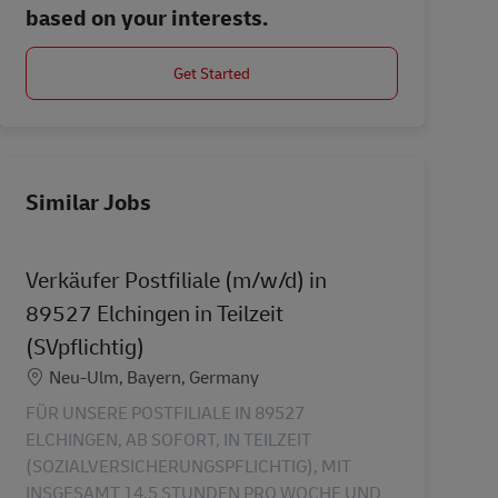
based on your interests.
Get Started
Similar Jobs
Verkäufer Postfiliale (m/w/d) in
89527 Elchingen in Teilzeit
(SVpflichtig)
Location
Neu-Ulm, Bayern, Germany
FÜR UNSERE POSTFILIALE IN 89527
ELCHINGEN, AB SOFORT, IN TEILZEIT
(SOZIALVERSICHERUNGSPFLICHTIG), MIT
INSGESAMT 14,5 STUNDEN PRO WOCHE UND