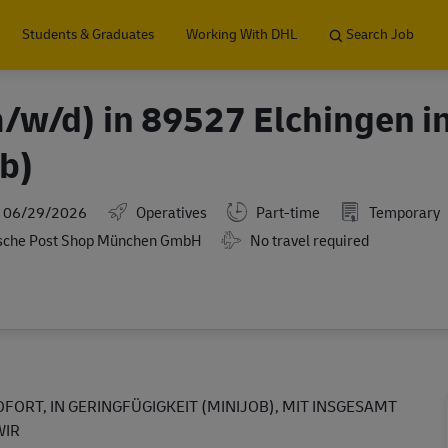
Skip to main content
Students & Graduates
Working With DHL
Search Job
m/w/d) in 89527 Elchingen i
ob)
ted Date
06/29/2026
Operatives
Part-time
Temporary
Travel Required
sche Post Shop München GmbH
No travel required
OFORT, IN GERINGFÜGIGKEIT (MINIJOB), MIT INSGESAMT
WIR