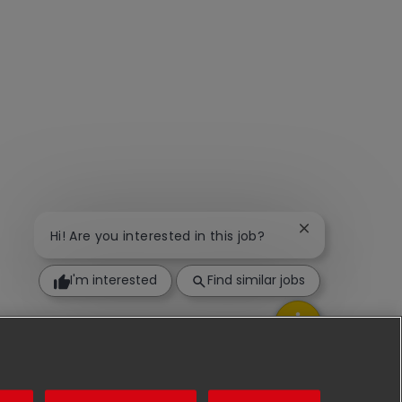
Close chatbot n
Hi! Are you interested in this job?
I'm interested
Find similar jobs