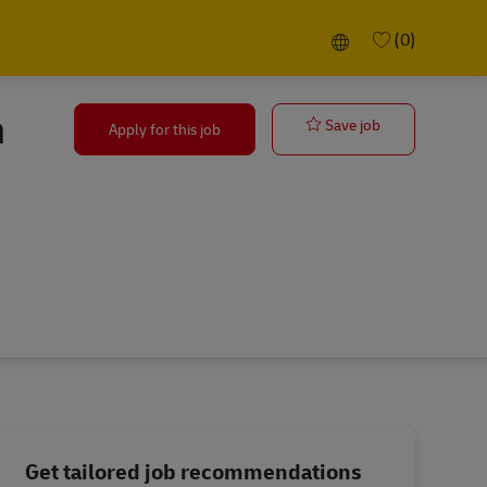
Language selected
(0)
n
Verkäufer Post
Save job
Apply for this job
Get tailored job recommendations