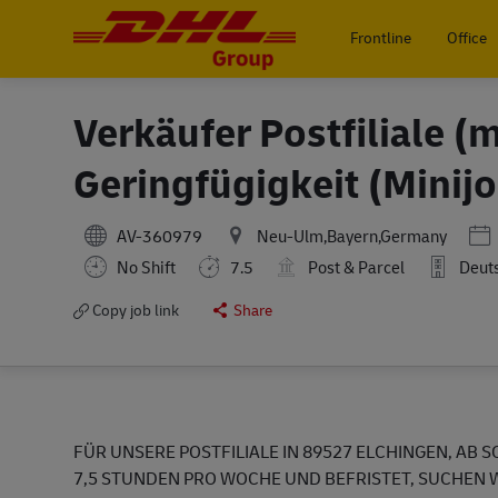
Frontline
Office
-
Verkäufer Postfiliale (
Geringfügigkeit (Minij
Pos
AV-360979
Neu-Ulm,Bayern,Germany
No Shift
7.5
Post & Parcel
Deut
Copy job link
Share
FÜR UNSERE POSTFILIALE IN 89527 ELCHINGEN, AB S
7,5 STUNDEN PRO WOCHE UND BEFRISTET, SUCHEN 