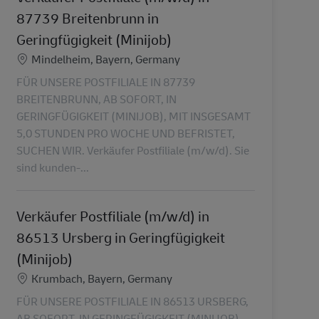
87739 Breitenbrunn in
Geringfügigkeit (Minijob)
Location
Mindelheim, Bayern, Germany
FÜR UNSERE POSTFILIALE IN 87739
BREITENBRUNN, AB SOFORT, IN
GERINGFÜGIGKEIT (MINIJOB), MIT INSGESAMT
5,0 STUNDEN PRO WOCHE UND BEFRISTET,
SUCHEN WIR. Verkäufer Postfiliale (m/w/d). Sie
sind kunden-...
Verkäufer Postfiliale (m/w/d) in
86513 Ursberg in Geringfügigkeit
(Minijob)
Location
Krumbach, Bayern, Germany
FÜR UNSERE POSTFILIALE IN 86513 URSBERG,
AB SOFORT, IN GERINGFÜGIGKEIT (MINIJOB),