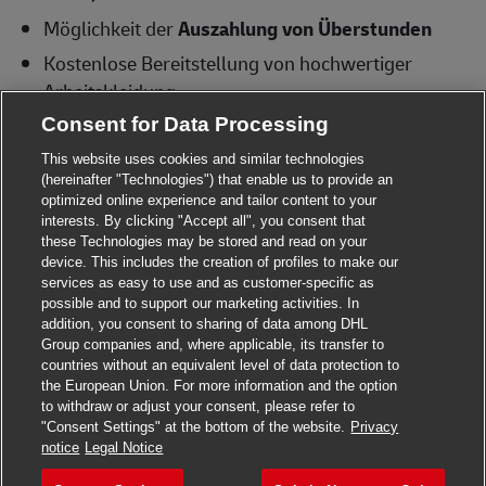
Möglichkeit der
Auszahlung von Überstunden
Kostenlose
Bereitstellung von hochwertiger
Arbeitskleidung
Ausführliche Einweisung (bezahlt)
– wir machen
Consent for Data Processing
dich fit für die Zustellung
This website uses cookies and similar technologies
Attraktive Mitarbeiterangebote
wie z.B.
(hereinafter "Technologies") that enable us to provide an
optimized online experience and tailor content to your
arbeitgeberfinanzierte betriebliche
interests. By clicking "Accept all", you consent that
Altersvorsorge, Fahrradleasing, Rabatte bei
these Technologies may be stored and read on your
device. This includes the creation of profiles to make our
Mobilfunkanbietern, etc.
services as easy to use and as customer-specific as
Deine Aufgaben als Postbote für Briefe bei uns
possible and to support our marketing activities. In
addition, you consent to sharing of data among DHL
Close chat
Hi! Are you interested in this job?
Auslieferung von Briefsendungen an
Group companies and, where applicable, its transfer to
5 Werktagen
zwischen Montag und Samstag
countries without an equivalent level of data protection to
the European Union. For more information and the option
I'm interested
Find similar jobs
Übernehmen und Ordnen von Briefsendungen
to withdraw or adjust your consent, please refer to
Zustellung mit dem Fahrrad
"Consent Settings" at the bottom of the website.
Privacy
Apply for this job
notice
Legal Notice
Was du als Postbote für Briefe bietest