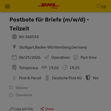
Skip to main content
-
(0)
Postbote für Briefe (m/w/d) -
Teilzeit
AV-360534
Stuttgart,Baden-Württemberg,Germany
Posted Date
06/25/2026
Operatives
Part-time
Temporary
19,02
19.25
Post & Parcel
Deutsche Post AG
Yes
Delivery
Operations
Copy job link
Share