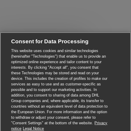
Consent for Data Processing
Close chatbot notificati
i! Are you interested in this job?
This website uses cookies and similar technologies
(hereinafter "Technologies") that enable us to provide an
I'm interested
Find similar jobs
optimized online experience and tailor content to your
interests. By clicking "Accept all", you consent that
these Technologies may be stored and read on your
device. This includes the creation of profiles to make our
services as easy to use and as customer-specific as
possible and to support our marketing activities. In
addition, you consent to sharing of data among DHL
Group companies and, where applicable, its transfer to
countries without an equivalent level of data protection to
the European Union. For more information and the option
to withdraw or adjust your consent, please refer to
"Consent Settings" at the bottom of the website.
Privacy
Apply for this job
notice
Legal Notice