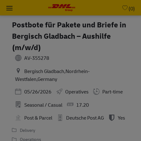
Skip to main content
-
(0)
Postbote für Pakete und Briefe in
Bergisch Gladbach – Aushilfe
(m/w/d)
AV-355278
Bergisch Gladbach,Nordrhein-
Westfalen,Germany
Posted Date
05/26/2026
Operatives
Part-time
Seasonal / Casual
17.20
Post & Parcel
Deutsche Post AG
Yes
Delivery
Operations