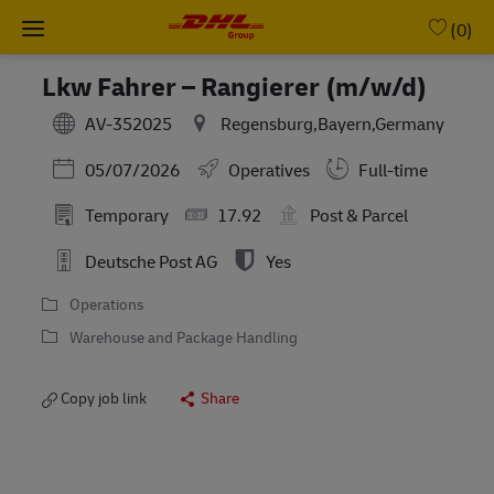
Skip to main content
-
(0)
Lkw Fahrer – Rangierer (m/w/d)
AV-352025
Regensburg,Bayern,Germany
Posted Date
05/07/2026
Operatives
Full-time
Temporary
17.92
Post & Parcel
Deutsche Post AG
Yes
Operations
Warehouse and Package Handling
Copy job link
Share