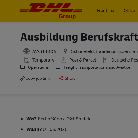
Frontline
Office
-
Ausbildung Berufskraft
AV-311306
Schönefeld,Brandenburg,German
Temporary
Post & Parcel
Deutsche Pos
Operations
Freight Transportations and Aviation
Copy job link
Share
Wo?
Berlin Südost/Schönefeld
Wann?
01.08.2026