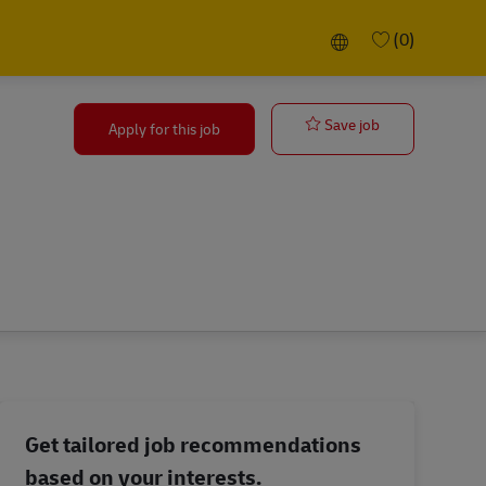
Language selected
(0)
Ausbildung Be
Save job
Apply for this job
Get tailored job recommendations
based on your interests.