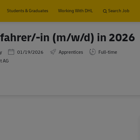
Skip to main content
Students & Graduates
Working With DHL
Search Job
fahrer/-in (m/w/d) in 2026
Posted Date
y
01/19/2026
Apprentices
Full-time
t AG