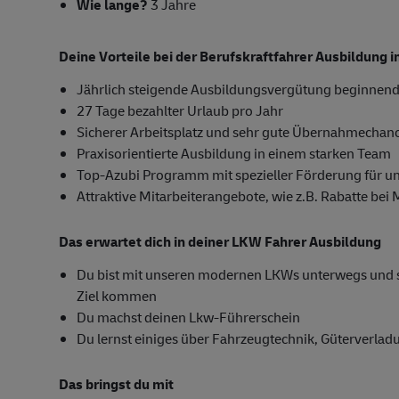
Wie lange?
3 Jahre
Deine Vorteile bei der Berufskraftfahrer Ausbildung
Jährlich steigende Ausbildungsvergütung beginnend
27 Tage bezahlter Urlaub pro Jahr
Sicherer Arbeitsplatz und sehr gute Übernahmechan
Praxisorientierte Ausbildung in einem starken Team
Top-Azubi Programm mit spezieller Förderung für u
Attraktive Mitarbeiterangebote, wie z.B. Rabatte bei
Das erwartet dich in deiner LKW Fahrer Ausbildung
Du bist mit unseren modernen LKWs unterwegs und sor
Ziel kommen
Du machst deinen Lkw-Führerschein
Du lernst einiges über Fahrzeugtechnik, Güterverla
Das bringst du mit