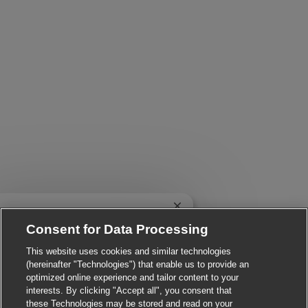
Close chatbot notification
 Are you interested in this job?
Consent for Data Processing
I'm interested
Find similar jobs
This website uses cookies and similar technologies
(hereinafter "Technologies") that enable us to provide an
optimized online experience and tailor content to your
interests. By clicking "Accept all", you consent that
these Technologies may be stored and read on your