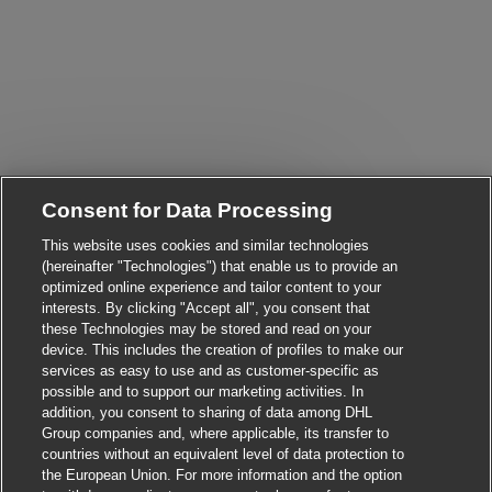
Consent for Data Processing
Close chatbot notificati
i! Are you interested in this job?
This website uses cookies and similar technologies
(hereinafter "Technologies") that enable us to provide an
I'm interested
Find similar jobs
optimized online experience and tailor content to your
interests. By clicking "Accept all", you consent that
these Technologies may be stored and read on your
device. This includes the creation of profiles to make our
services as easy to use and as customer-specific as
possible and to support our marketing activities. In
addition, you consent to sharing of data among DHL
Group companies and, where applicable, its transfer to
countries without an equivalent level of data protection to
the European Union. For more information and the option