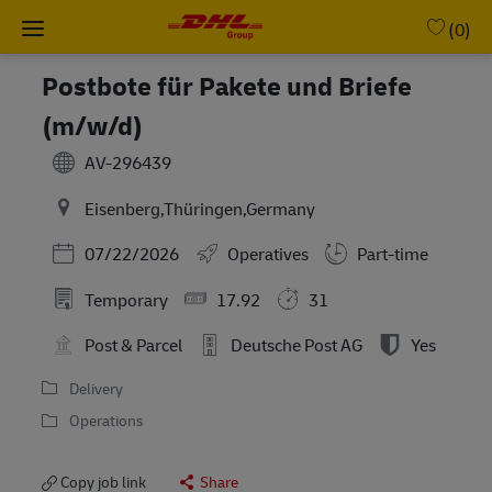
Skip to main content
-
(0)
Postbote für Pakete und Briefe
(m/w/d)
AV-296439
Eisenberg,Thüringen,Germany
Posted Date
07/22/2026
Operatives
Part-time
Temporary
17.92
31
Post & Parcel
Deutsche Post AG
Yes
Delivery
Operations
Copy job link
Share