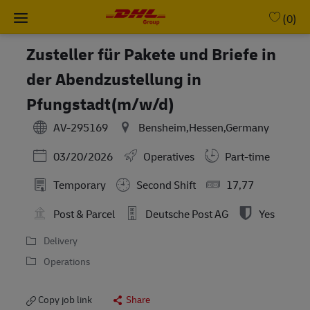
Skip to main content
-
(0)
Zusteller für Pakete und Briefe in
der Abendzustellung in
Pfungstadt(m/w/d)
AV-295169
Bensheim,Hessen,Germany
Posted Date
03/20/2026
Operatives
Part-time
Temporary
Second Shift
17,77
Post & Parcel
Deutsche Post AG
Yes
Delivery
Operations
Copy job link
Share