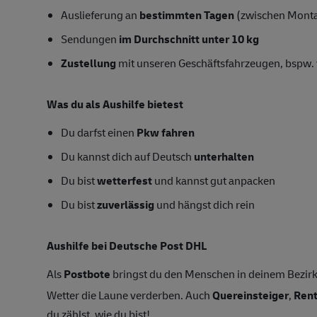
Auslieferung an
bestimmten Tagen
(zwischen Mont
Sendungen
im Durchschnitt unter 10 kg
Zustellung
mit unseren Geschäftsfahrzeugen, bspw. 
Was du als Aushilfe bietest
Du darfst einen
Pkw fahren
Du kannst dich auf Deutsch
unterhalten
Du bist
wetterfest
und kannst gut anpacken
Du bist
zuverlässig
und hängst dich rein
Aushilfe bei Deutsche Post DHL
Als
Postbote
bringst du den Menschen in deinem Bezirk
Wetter die Laune verderben. Auch
Quereinsteiger
,
Ren
du zählst, wie du bist!