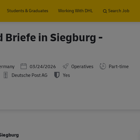
Skip to main content
Students & Graduates
Working With DHL
Search Job
 Briefe in Siegburg -
Posted Date
Germany
03/24/2026
Operatives
Part-time
Deutsche Post AG
Yes
Siegburg