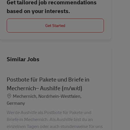
Get tailored job recommendations
based on your interests.
Get Started
Similar Jobs
Postbote für Pakete und Briefe in
Mechernich– Aushilfe (m/w/d)
Location
Mechernich, Nordrhein-Westfalen,
Germany
Werde Aushilfe als Postbote für Pakete und
Briefe in Mechernich. Als Aushilfe bist du an
einzelnen Tagen oder auch stundenweise für uns