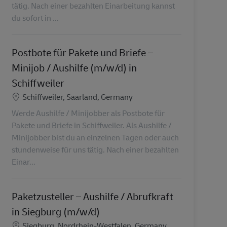
tätig. Nach einer bezahlten Einarbeitung kannst
du sofort in ...
Postbote für Pakete und Briefe –
Minijob / Aushilfe (m/w/d) in
Schiffweiler
Location
Schiffweiler, Saarland, Germany
Werde Aushilfe / Minijobber als Postbote für
Pakete und Briefe in Schiffweiler. Als Aushilfe /
Minijobber bist du an einzelnen Tagen oder auch
stundenweise für uns tätig. Nach einer bezahlten
Einar...
Paketzusteller – Aushilfe / Abrufkraft
in Siegburg (m/w/d)
Location
Siegburg, Nordrhein-Westfalen, Germany