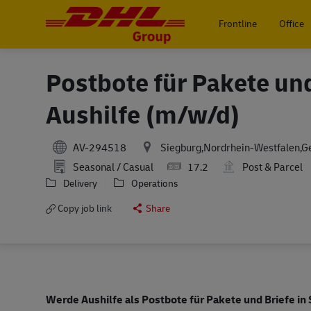
Frontline
Office
-
Postbote für Pakete und
Aushilfe (m/w/d)
AV-294518
Siegburg,Nordrhein-Westfalen,
Seasonal / Casual
17.2
Post & Parcel
Delivery
Operations
Copy job link
Share
Werde Aushilfe als Postbote für Pakete und Briefe in