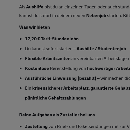
Als
Aushilfe
bist du an einzelnen Tagen oder auch stunde
kannst du sofort in deinem neuen
Nebenjob
starten. Bit
Was wir bieten
17,20 € Tarif-Stundenlohn
Du kannst sofort starten –
Aushilfe / Studentenjob
Flexible Arbeitszeiten
an vereinbarten Arbeitstagen
Kostenlose
Bereitstellung von
hochwertiger Arbeit
Ausführliche Einweisung (bezahlt)
– wir machen dich
Ein
krisensicherer Arbeitsplatz, garantierte Gehal
pünktliche Gehaltszahlungen
Deine Aufgaben als Zusteller bei uns
Zustellung
von Brief- und Paketsendungen mit zur Ve