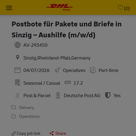
Skip to main content
-
(0)
Postbote für Pakete und Briefe in
Sinzig – Aushilfe (m/w/d)
AV-293450
Sinzig,Rheinland-Pfalz,Germany
Posted Date
04/07/2026
Operatives
Part-time
Seasonal / Casual
17.2
Post & Parcel
Deutsche Post AG
Yes
Delivery
Operations
Copy job link
Share