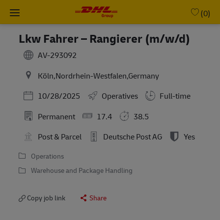
Skip to main content
-
(0)
Lkw Fahrer – Rangierer (m/w/d)
AV-293092
Köln,Nordrhein-Westfalen,Germany
Posted Date
10/28/2025
Operatives
Full-time
Permanent
17.4
38.5
Post & Parcel
Deutsche Post AG
Yes
Operations
Warehouse and Package Handling
Copy job link
Share