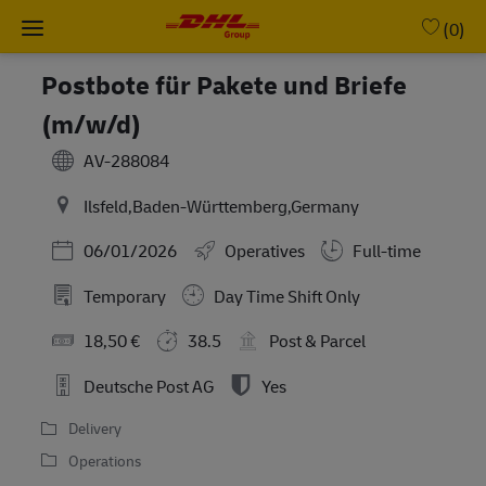
Skip to main content
-
(0)
Postbote für Pakete und Briefe
(m/w/d)
AV-288084
Ilsfeld,Baden-Württemberg,Germany
Posted Date
06/01/2026
Operatives
Full-time
Temporary
Day Time Shift Only
18,50 €
38.5
Post & Parcel
Deutsche Post AG
Yes
Delivery
Operations