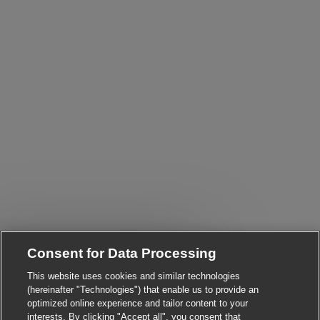
Close chatbot notificatio
i! Are you interested in this job?
Consent for Data Processing
This website uses cookies and similar technologies
I'm interested
Find similar jobs
(hereinafter "Technologies") that enable us to provide an
optimized online experience and tailor content to your
interests. By clicking "Accept all", you consent that