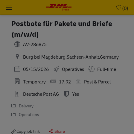
Skip to main content
-
(0)
Postbote für Pakete und Briefe
(m/w/d)
AV-286875
Burg bei Magdeburg,Sachsen-Anhalt,Germany
Posted Date
05/15/2026
Operatives
Full-time
Temporary
17.92
Post & Parcel
Deutsche Post AG
Yes
Delivery
Operations
Copy job link
Share