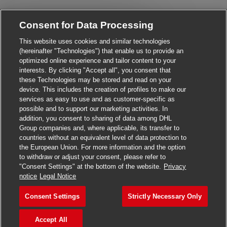
Consent for Data Processing
Close chatbot notificati
Hi! Are you interested in this job?
This website uses cookies and similar technologies
(hereinafter "Technologies") that enable us to provide an
I'm interested
Find similar jobs
optimized online experience and tailor content to your
interests. By clicking "Accept all", you consent that
these Technologies may be stored and read on your
device. This includes the creation of profiles to make our
services as easy to use and as customer-specific as
possible and to support our marketing activities. In
addition, you consent to sharing of data among DHL
Group companies and, where applicable, its transfer to
countries without an equivalent level of data protection to
the European Union. For more information and the option
to withdraw or adjust your consent, please refer to
"Consent Settings" at the bottom of the website.
Privacy
Apply for this job
notice
Legal Notice
Consent Settings
Strictly Necessary Only
Postbote (m/w/d) auf Abru
Save job
Accept All