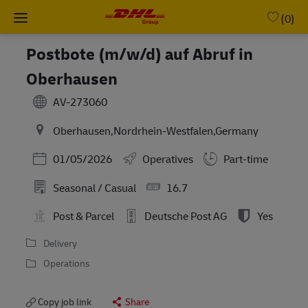
Skip to main content
-
(0)
Postbote (m/w/d) auf Abruf in
Oberhausen
AV-273060
Oberhausen,Nordrhein-Westfalen,Germany
Posted Date
01/05/2026
Operatives
Part-time
Seasonal / Casual
16.7
Post & Parcel
Deutsche Post AG
Yes
Delivery
Operations
Copy job link
Share