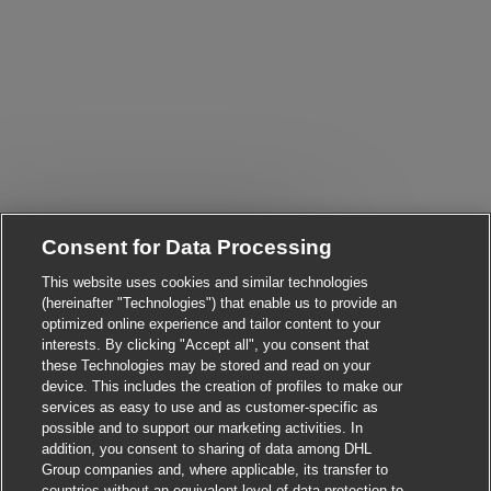
Consent for Data Processing
Close chatbot notificati
i! Are you interested in this job?
This website uses cookies and similar technologies
I'm interested
Find similar jobs
(hereinafter "Technologies") that enable us to provide an
optimized online experience and tailor content to your
interests. By clicking "Accept all", you consent that
these Technologies may be stored and read on your
device. This includes the creation of profiles to make our
services as easy to use and as customer-specific as
possible and to support our marketing activities. In
addition, you consent to sharing of data among DHL
Group companies and, where applicable, its transfer to
countries without an equivalent level of data protection to