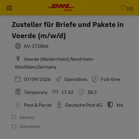
Skip to main content
-
(0)
Zusteller für Briefe und Pakete in
Voerde (m/w/d)
AV-272866
Voerde (Niederrhein),Nordrhein-
Westfalen,Germany
Posted Date
07/09/2026
Operatives
Full-time
Temporary
17.92
38.5
Post & Parcel
Deutsche Post AG
Yes
Delivery
Operations